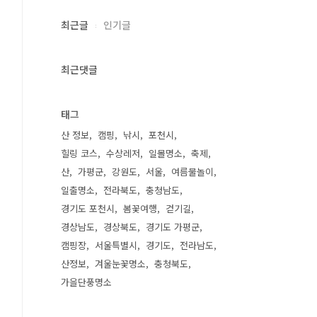
최근글
인기글
최근댓글
태그
산 정보
캠핑
낚시
포천시
힐링 코스
수상레저
일몰명소
축제
산
가평군
강원도
서울
여름물놀이
일출명소
전라북도
충청남도
경기도 포천시
봄꽃여행
걷기길
경상남도
경상북도
경기도 가평군
캠핑장
서울특별시
경기도
전라남도
산정보
겨울눈꽃명소
충청북도
가을단풍명소