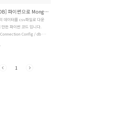
[MongoDB] 파이썬으로 MongoDB 데이터 다운받기
B의 데이터를 csv파일로 다운
 만든 파이썬 코드 입니다.
onnection Config / db 객
 받을 파일 경로, 파일명 / 조건
.
 등을 필요에 따라서 수정하시
mport pymongo import
 re import time import csv
1
 Connection Config host
= username = '' password =
 = '' print('접속 경로 :: ',
b://%s:%s@%s:%d/%s'
me, password, host, port,
) conn =
MongoClient('m..