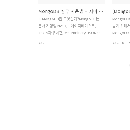
MongoDB 실무 사용법 + 자바 연동 예제
1. MongoDB란 무엇인가?MongoDB는
MongoD
문서 지향형 NoSQL 데이터베이스로,
받기 위해서
JSON과 유사한 BSON(Binary JSON)
MongoDB C
형식으로 데이터를 저장합니다. 관계형
체명 / 다운
2025. 11. 11.
2020. 8. 12
데이터베이스와는 달리 고정된 스키마가
절, 컬럼명
없어 유연한 데이터 구조를 가지며, 애플
면 됩니다. i
리케이션의 변화에 빠르게 대응할 수 있
os import
습니다.MongoDB의 핵심 특징:문서 기
# MongoDB
반 저장: 데이터가 컬렉션(테이블)의 문서
= '' port 
(행) 형태로 저장유연한 스키마: 같은 컬
'' database
렉션 내 문서들이 서로 다른 필드 구조 가
'mongod
능고성능: 인덱싱, 샤딩을 통한 확장성
% (userna
ACID 지원: MongoDB 4.0+에서 다중 문
database)
서 트랜잭션 지원2. MongoDB 데이터 모
pymongo.
델링 전략MongoDB의 핵심은 “어떻게
데이터를 저장할 것인가” 입니다. 관계형