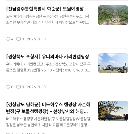
민간 캠핑장이고, 직영으로 운영하고 있음. - 여행시기 : 봄,
[전남광주통합특별시 화순군] 도원야영장
여름,가을,겨울 - 운영기간 : 봄,여름,가을,겨울 - 운영일 :
글 내용
도원야영장국립공원공단 무등산국립공원동부사무소에서
평일+주말 - 업종 : 일반야영장 - 일반야영장 : 6면 - 사이
조성한 무등산권 최초의 자연친화적 야영장으로서 무등산
트 크기1 (가로 x 세로)(단위 : m) : 4 x 6 = 5개 - 사이트
도원계곡과 인접한 동쪽 자락에 위치하여 무등산을 조망하
바닥은 잔디 2개, 테크 4개로 되어 있음. - 개인 트레일러
며 조용히 힐링할 수 있으며, 일회용품 쓰레기 줄이기 및 음
동반 가능. - 화장실 : 2개 - 샤워실 : 2개 - 개수대 : 1개 ..
작성시간
4
8
2026. 8. 10.
식물 쓰레기 배출 감소를 통해 탄소중립을 실천하는 친환
경 야영문화 정착을 선도하고 있다. - 주소 : 전남광주통합
특별시 화순군 이서면 도원길 80-30 - 전화 : 061-374-
[경상북도 포항시] 유니의바다 카라반캠핑장
1197 - 홈페이지 : 바로가기 - 예약 페이지 : 바로가기 - 예
글 내용
약 구분 : 온라인실시간예약 - 국립 캠핑장이고, 직영으로
유니의바다 카라반캠핑장- 주소 : 경상북도 포항시 남구 구
운영하고 있음. - 여행시기 : 봄,가을 - 운영기간 : 봄,여름,
룡포읍 일출로332번길 95-10 - 전화 : 010-8468-30
가을,겨울 - 운영일 : 평일+주말 - 특징 : 산으로 둘러싸여
45 - 여행시기 : 봄,여름,가을,겨울 - 운영기간 : 봄,여름,가
더없이 자연친화적인 곳 도원야영장은 전남 화순군 이서면
을,겨울 - 운영일 : 평일+주말 - 업종 : 일반야영장 - 화로
작성시간
0
0
2026. 8. 10.
영..
대 : 개별 - 애완동물출입 : 불가능
[경상남도 남해군] 버드하우스 캠핑장 사촌해
변점(구 보물섬캠핑장) - 선상낚시와 해양레
글 내용
저를 즐길 수 있는 보물섬캠핑장.
버드하우스 캠핑장 사촌해변점(구 보물섬캠핑장)보물섬캠
핑장은 남해군 남면에 위치한 폐교를 리모델링하여 운영하
는 캠핑장이다. 캠핑사이트 30동과 캠핑장비가 없어도 즐
작성시간