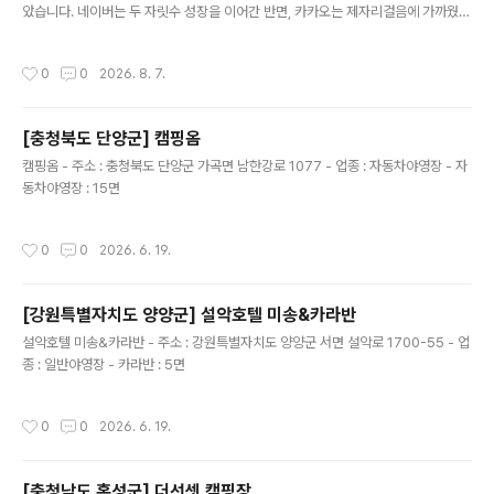
았습니다. 네이버는 두 자릿수 성장을 이어간 반면, 카카오는 제자리걸음에 가까웠습
니다. 그런데 정작 시장의 시선이 쏠린 곳은 이번 성적표가 아니라, 하반기에 'AI로 실
제 돈을 벌 수 있느냐'는 다음 질문이었습니다.그동안 두 회사는 AI에 막대한 투자를
작성시간
0
0
2026. 8. 7.
쏟아부었습니다. 이제는 그 투자가 비용으로만 남을지, 매출로 돌아올지를 증명해야
하는 국면에 들어섰습니다. 국내 대표 플랫폼 두 곳의 승부처를 정리해 봤습니다.2분
기 실적, 왜 희비가 갈렸나네이버는 2분기 매출 3조3,686억 원(전년 동기 대비 15.
[충청북도 단양군] 캠핑옴
6% 증가), 영업이익 5,674억 원(8.8% 증가)을 기록했습니다. 커머스(네이버플러
글 내용
스 멤버십, 스페인 중고거래 플랫폼 왈..
캠핑옴 - 주소 : 충청북도 단양군 가곡면 남한강로 1077 - 업종 : 자동차야영장 - 자
동차야영장 : 15면
작성시간
0
0
2026. 6. 19.
[강원특별자치도 양양군] 설악호텔 미송&카라반
글 내용
설악호텔 미송&카라반 - 주소 : 강원특별자치도 양양군 서면 설악로 1700-55 - 업
종 : 일반야영장 - 카라반 : 5면
작성시간
0
0
2026. 6. 19.
[충청남도 홍성군] 더선셋 캠핑장