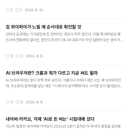
화장실, 샤워실, 개수대 등을 비치했고, 외부 전용 공간에는
- 운영기간 : 봄,여름,가을 - 운영일 : 평일+주말 - 업종 : 일
의자 일체형 테이블을 배치했다. 글램핑 객실은 카라반과
작성시간
2
1
2026. 8. 10.
반야영장 - 상주관리인원 : 1명 - 일반야영장 : 3면 - 사이
비슷하다. 사계절 내내 운영하며, 예약은 온라인 실시간으
트 바닥은 자갈 13개로 되어 있음. - 화장실 : 1개 - 샤워실
로 가능하다. 캠핑장 인..
: 1개 - 개수대 : 2개 - 화로대 : 개별 - 소화기 개수 : 7개 -
집 와이파이가 느릴 때 순서대로 확인할 것
부대시설 : 전기,무선인터넷,장작판매 - 주변이용가능시설
글 내용
: 계곡 물놀이 - 애완동물출입 : 불가능
인터넷 요금제는 기가급인데 집 안에서는 영상이 자꾸 끊긴다. 이럴 때 대부분은 통
신사에 전화부터 걸지만, 원인이 회선이 아니라 공유기의 무선 설정에 있는 경우가
꽤 많다. 순서를 정해 두고 확인하면 대개 30분 안에 원인이 좁혀진다.1단계. 회선 문
제인지 와이파이 문제인지 가른다가장 먼저 할 일은 범인을 반으로 줄이는 것이다.
작성시간
0
0
2026. 8. 8.
노트북이나 PC를 공유기에 랜선으로 직접 연결해 속도를 재 보자. 유선에서도 느리
면 회선이나 통신사 쪽 문제이므로 공유기 설정을 아무리 만져도 소용이 없다. 유선
은 정상인데 무선만 느리다면 아래 단계로 넘어간다.공유기와 모뎀의 전원을 뽑고 1
AI 브라우저란? 크롬과 뭐가 다르고 지금 써도 될까
분쯤 뒤 다시 꽂는 재부팅도 이 단계에서 함께 해 둔다. 오래 켜 둔 공유기가 원인인
글 내용
경우가 의외로 흔하다.2단계. 2.4GHz와 5GHz를 ..
AI 브라우저라는 말이 부쩍 자주 보인다. 크롬이나 사파리 대신 쓰는 새 브라우저인
데, 주소창에 검색어를 넣는 대신 "이 페이지 요약해줘"라고 시키면 답이 돌아온다는
식이다. 이름만 들으면 브라우저에 챗봇 하나 더 붙인 것처럼 보이지만, 실제로 달라
지는 지점은 조금 다른 곳에 있다.이 글에서는 AI 브라우저가 기존 브라우저와 무엇
작성시간
0
0
2026. 8. 8.
이 다른지, 2026년 8월 기준 어떤 제품을 쓸 수 있는지, 그리고 쓰기 전에 반드시 알
아둘 위험은 무엇인지 정리한다.기존 브라우저와 무엇이 다른가차이는 크게 두 가지
다. 첫째, AI가 지금 보고 있는 페이지의 내용을 그대로 읽는다. 기사를 열어 둔 채로
네이버·카카오, 이제 ‘AI로 돈 버는’ 시험대에 섰다
질문하면 그 기사를 근거로 답한다. 챗GPT 창에 본문을 복사해 붙여 넣는 과정이 사
글 내용
라지는 셈이다.둘째, 읽기에서 그치지 않..
지난주 발표된 네이버와 카카오의 2026년 2분기 실적은 두 회사의 표정을 갈라놓