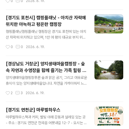
0
0
2026. 6. 19.
: 봄..
개별 데크에서 바비큐가 가능하고 커플동, 패밀리동, 프리
미엄동으로 나뉘어져 있는데 차이점은 프리미엄동은 내부
에 개별 화장실이 있고 씻을 수 있는 시설이 갖추어져 있다
[경기도 포천시] 캠핑플래닛 - 아치산 자락에
는 점이다. 캠핑장은 데크 사이트가 다른 캠핑장에 비해서
위치한 아늑하고 평온한 캠핑장
넓어 여유 있는 공간에서 캠핑을 할 수 있다. 주차장이 넓어
글 내용
이용객이 많더라도 주차 걱정이 없고 숙박 및 캠핑고객님
캠핑플래닛캠핑플래닛 캠핑장은 경기도 포천에 있는 아치
들께는 계곡 바로 옆 방갈로가 제공된다는 장점이 있다. 또
산 자락에 위치하고 있으며, 1만 여 평의 대규모 부지 위에
한 소나무가 우거져 그늘이 곳곳에 많다. 백운계곡은 폭이
조성 되어진 캠핑장이다. 캠핑장이 산속에 위치하고 있어
작성시간
0
0
2026. 6. 19.
넓고 상류에서 내려오는 깨끗하고 시원한 물로 피서를 즐
자연 그늘이 자연스럽게 형성되어 있으며 계단식으로 사이
기기 좋다. 수심은 아이들이 놀만한 깊이부터 성..
트가 구성되어 있으며, 데크와 파쇄석으로 나누어져 있다.
또한 타프가 설치되어 있어 강한 햇빛이나 우중에도 편리
[경상남도 거창군] 양지생태마을캠핑장 - 숲
함을 주며 캠핑장이 높은 곳에 위치해 있어 시원스레 탁 트
속 자연과 수영장을 함께 즐기는 가족 힐링 캠
인 전망을 감상할 수 있는 장점이 있다. 사이트가 널찍해 여
글 내용
핑장
유롭게 텐트를 설치 할 수 있고 사이드 주차가 가능해 편안
양지생태마을캠핑장푸른 숲과 맑은 공기, 그리고 여유로운
하게 캠핑을 할 수 있다. 전기사용과 무료와이파이 사용이
휴식이 있는 양지생태마을입니다. 자연을 가까이에서 느낄
가능하다. 캠핑장에는 아이들이 좋아하는 트램펄린이 설치
수 있는 캠핑 사이트와 수영장, 독채펜션을 갖추고 있어 가
작성시간
2
3
2026. 6. 19.
되어 있어 마음껏 소리 지르며 하늘을 뛰어 오른다. 유아전
족 단위 여행객들에게 특히 좋은 공간입니다. 아이들은 신
용 키즈 놀이터가 따로 있어 안전하게 ..
나게 물놀이를 즐기고, 어른들은 자연 속에서 편안한 휴식
을 즐겨보세요. 양지생태마을에서 소중한 사람들과 특별한
[경기도 연천군] 마루벌하우스
하루를 만들어 보시기 바랍니다. - 주소 : 경상남도 거창군
글 내용
마루벌하우스책과 커피, 별빛 아래 감동과 설레임 있는 곳
마리면 진산길 157 - 오시는 길 : 주소 : 경상남도 거창군
- 주소 : 경기도 연천군 전곡읍 어못내길 12-7 - 오시는 길
마리면 진산길 157 내비게이션에 "양지생태마을" 또는 위
: 서울에서 출발하실 경우, 자유로를 이용해 연천군 전곡읍