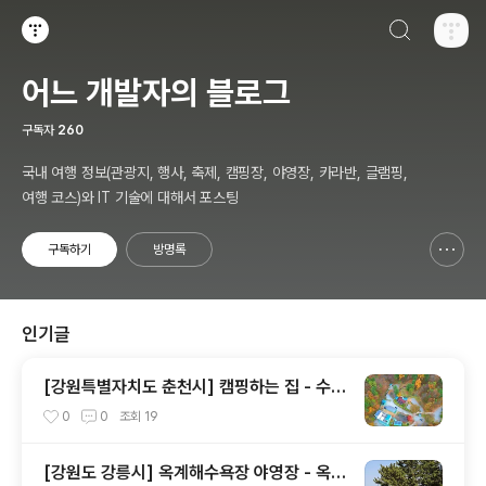
검색하기
티스토리
어느 개발자의 블로그
구독자
260
국내 여행 정보(관광지, 행사, 축제, 캠핑장, 야영장, 카라반, 글램핑,
여행 코스)와 IT 기술에 대해서 포스팅
구독하기
방명록
신고하기 레이어
열기
인기글
[강원특별자치도 춘천시] 캠핑하는 집 - 수영
장과 아이들 놀이 공간
0
0
조회
19
[강원도 강릉시] 옥계해수욕장 야영장 - 옥계