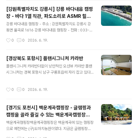
[강원특별자치도 강릉시] 강릉 바다내음 캠핑
장 - 바다 1열 직관, 파도소리로 ASMR 힐링
글 내용
하는 강릉 바다내음 캠핑장
강릉 바다내음 캠핑장 - 주소 : 강원특별자치도 강릉시 강
동면 율곡로 1616 강릉 바다내음 캠핑장 - 전화 : 033-6
43-4470 - 홈페이지 : 바로가기 - 예약 페이지 : 바로가
작성시간
0
0
2026. 6. 19.
기 - 예약 구분 : 온라인실시간예약 - 공립 캠핑장이고, 직
영으로 운영하고 있음. - 여행시기 : 봄,여름,가을,겨울 - 운
영기간 : 봄,여름,가을,겨울 - 운영일 : 평일+주말 - 업종 :
[경상북도 포항시] 플랜시그니처 카라반
자동차야영장,TV,에어컨,냉장고,유무선인터넷,난방기구,
글 내용
플랜시그니처 카라반더없이 낭만적인 오션뷰 카라반 플랜
취사도구,내부화장실,내부샤워실 - 상주관리인원 : 5명 -
시그니처는 경북 포항시 남구 구룡포읍에 자리 잡고 있다.
자동차야영장 : 18면 - 글램핑 : 12면 - 사이트 바닥은 파
광활한 동해를 눈에 담으며 카라반 캠핑을 즐길 수 있어서
쇄석 18개로 되어 있음. - 화장실 : 2개 - 샤워실 : 2개 - 개
더없이 낭만적이다. 캠핑장에는 카라반 5대가 마련되어 있
수대 : 1개 - 화로대 : 불가 - 부대시설 : 전기,무선인터넷,온
작성시간
0
0
2026. 6. 19.
다. 객실 내부에는 침대를 비롯해 취사도구, 화장실, 샤워시
수,산책로,마트..
설 등이 갖추어져 있다. 외부에는 개별 바비큐장이 있어서
프라이빗한 식사를 즐기기 좋다. 야외 수영장에서도 바다
[경기도 포천시] 백운계곡캠핑장 - 글램핑과
를 조망할 수 있다. 주변에는 구룡포해수욕장과 삼정해변
캠핑을 골라 즐길 수 있는 백운계곡캠핑장에
이 있다. - 주소 : 경상북도 포항시 남구 구룡포읍 일출로 2
글 내용
서 여유 있는 캠핑을!
42-84 - 전화 : 0507-1415-1634 - 홈페이지 : 바로가
백운계곡캠핑장백운계곡캠핑장은 백운계곡에 있는 캠핑장
기 - 예약 페이지 : 바로가기 - 예약 구분 : 온라인실시간예
으로 예전에는 (구)도마치농원이었다. 지금은 글램핑장과
약 - 민간 캠핑장이고, 직영으로 운영하고 있음. - 여행시기
오토캠핑장을 겸하고 있다. 이곳의 주요 업종인 글램핑은
작성시간