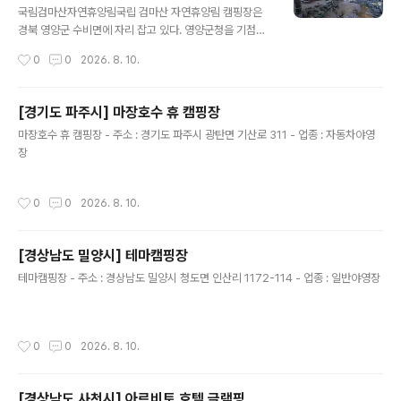
핑
m) : 6 x 6 = 169개 - 사이트 바닥은 자갈 169개로 되어
국림검마산자연휴양림국립 검마산 자연휴양림 캠핑장은
있음. - 개인 트레일러 동반 가능. - 화장실 : 3개 - 샤워실 :
경북 영양군 수비면에 자리 잡고 있다. 영양군청을 기점으
1개 - 개수대 : 5개 - 화로대 : 개별 - 소화기 개수 : ..
로 약 21km 거리에 있으며, 차량을 이용해 중앙로, 영양
작성시간
0
0
2026. 8. 10.
로, 한티로를 차례로 거치면 닿는다. 도착까지 소요시간은
30분 남짓이다. 이곳은 아름다운 소나무 숲에 조성했다.
덕분에 조용하고 아늑하게 캠핑을 즐길 수 있다. 캠핑장에
[경기도 파주시] 마장호수 휴 캠핑장
는 데크로 이뤄진 일반 야영장 12면을 배치했다. 사이트 크
글 내용
마장호수 휴 캠핑장 - 주소 : 경기도 파주시 광탄면 기산로 311 - 업종 : 자동차야영
기는 가로 3.65m 세로 3.65m 이며, 간격이 넓어 여유롭
장
게 캠핑을 즐길 수 있다. 화로대는 산불 조심기간을 제외하
고 이용가능하다. 캠핑장은 봄, 여름, 가을 운영하며, 예약
은 온라인 실시간으로만 받는다. 매점을 따로 운영하지 않
작성시간
0
0
2026. 8. 10.
지만, 자동차로 10여 분 거리에 슈퍼가 있어 캠핑에 필요한
물품을 구입하기에 어려움..
[경상남도 밀양시] 테마캠핑장
글 내용
테마캠핑장 - 주소 : 경상남도 밀양시 청도면 인산리 1172-114 - 업종 : 일반야영장
작성시간
0
0
2026. 8. 10.
[경상남도 사천시] 아르비토 호텔 글램핑