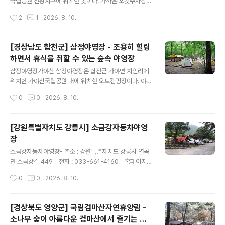
국립공원 천황지구에 위치한 곳이다. 가까운 포켓주차장에
주차 후 리어카를 통해 짐을 싣고 이동한 후, 원하는 자리에
작성시간
2
1
2026. 8. 10.
서 캠핑을 즐길 수 있도록 되어있다. 데크마다 테이블이 하
나씩 있어 좀더 쾌적한 캠핑을 즐길 수 있다. 또한 모든 사
이트에서 전기사용이 가능하며 취사장, 화장실, 샤워장의
[경상남도 합천군] 삼정야영장 - 조용히 힐링
편의시설을 갖추고 있다. 무엇보다 국가에서 운영하는 곳
하면서 휴식을 취할 수 있는 숲속 야영장
이라 상대적으로 저렴한 가격에 이용할 수 있다는 장점을
글 내용
갖고 있다. 이곳은 월출산 자연을 가장 가까이서 느낄 수 있
삼정야영장가야산 삼정야영장은 합천군 가야면 치인리에
는 곳이다. 자연휴양림 야영장과 비교하여도 손색이 없다.
위치한 가야산국립공원 내에 위치한 오토캠핑장이다. 야영
깊고 울창한 숲을 자랑하며 탐방로가 있어 월출산 탐방의
지 내 수목 및 지형지물의 훼손을 최소화한 자연 친화형 야
작성시간
0
0
2026. 8. 10.
베이스캠프로써 야영객들에게 큰 인기를 끌고 있는 곳이기
영장으로 가족 단위 야영객을 비롯하여 많은 야영객들이
도 하다. 무엇보다 자연훼손을 최소화하여 ..
찾는 곳이다. 야영장 옆으로 흐르는 홍류동 계곡을 따라 해
인사, 소리길 등 아름다운 가야산 역사, 경관자원을 감상하
[강원특별자치도 강릉시] 소금강자동차야영
실 수 있으며, 사계절 가야산 자연을 담을 수 있는 야영장이
장
다. 삼정야영장은 해발 650m에 있으며, 19개 사이트가
글 내용
있으며, 마사토 바닥으로 되어있다. 오래된 나무가 주는 자
소금강자동차야영장- 주소 : 강원특별자치도 강릉시 연곡
연그늘이 풍부한 곳으로, 사이트 바로 옆으로 시원한 계곡
면 소금강길 449 - 전화 : 033-661-4160 - 홈페이지 :
이 흘러 인기가 많다. 수심이 깊지는 않지만 발 만 담그고
바로가기 - 예약 페이지 : 바로가기 - 예약 구분 : 온라인실
작성시간
0
0
2026. 8. 10.
있어도 한 여름 무더위가 모두 사라져 버린다. 전기 사용이
시간예약 - 국립 캠핑장이고, 직영으로 운영하고 있음. - 운
금지이며, 화장실과 샤워시설이 하..
영기간 : 봄,여름,가을 - 운영일 : 평일+주말 - 특징 : 오대
산국립공원소금강지구내 A-전기사용가능 B-전기무 C-캬
[경상북도 영양군] 국림검마산자연휴양림 -
라반전용 - 업종 : 자동차야영장 - 상주관리인원 : 10명 -
소나무 숲이 아름다운 검마산에서 즐기는 캠
자동차야영장 : 169면 - 사이트 크기1 (가로 x 세로)(단위 :
글 내용