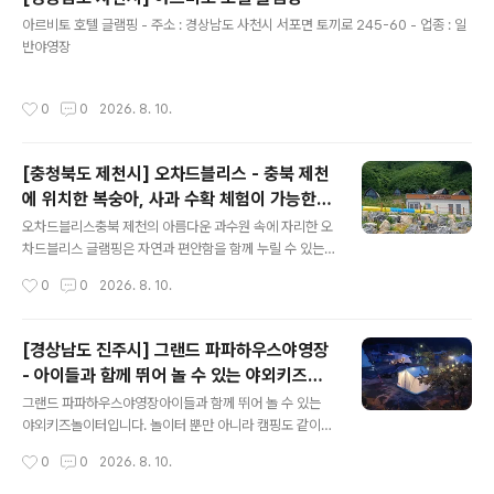
글 내용
아르비토 호텔 글램핑 - 주소 : 경상남도 사천시 서포면 토끼로 245-60 - 업종 : 일
반야영장
작성시간
0
0
2026. 8. 10.
[충청북도 제천시] 오차드블리스 - 충북 제천
에 위치한 복숭아, 사과 수확 체험이 가능한
글 내용
프라이빗 독채 글램핑장입니다.
오차드블리스충북 제천의 아름다운 과수원 속에 자리한 오
차드블리스 글램핑은 자연과 편안함을 함께 누릴 수 있는
프리미엄 독채 글램핑장입니다. 모든 객실은 독립된 공간
작성시간
0
0
2026. 8. 10.
으로 프라이빗하게 이용할 수 있으며, 침대와 냉난방시설,
TV, 냉장고, 전자레인지, 취사도구, 개별 화장실과 샤워실
을 갖추고 있어 캠핑 장비 없이도 편안한 휴식을 즐길 수 있
[경상남도 진주시] 그랜드 파파하우스야영장
습니다. 객실마다 개별 바비큐 공간이 마련되어 있으며, 밤
- 아이들과 함께 뛰어 놀 수 있는 야외키즈카
에는 감성적인 불멍을 즐기며 특별한 추억을 만들 수 있습
글 내용
페, 놀이터, 동물 먹이 체험 등 다양한 놀이를
니다. 여름에는 아이들이 즐길 수 있는 물놀이 시설을 운영
그랜드 파파하우스야영장아이들과 함께 뛰어 놀 수 있는
즐길 수 있고 낭만적인 캠핑까지 즐길 수 있는
하며, 계절별로 복숭아·사과 수확 체험 등 다양한 농촌 체험
야외키즈놀이터입니다. 놀이터 뿐만 아니라 캠핑도 같이
프로그램도 함께 운영하고 있습니다. 가족여행, 커플여행,
즐길 수 있습니다. - 주소 : 경상남도 진주시 지수면 용봉로
그랜드 파파 하우스!
작성시간
0
0
2026. 8. 10.
친구들과의 모임은 물론 조용한 힐링 여행을 원하는 분들
533 - 전화 : 010-5243-5527 - 홈페이지 : 바로가기 -
에게 추천드립니다. - 주소 : ..
예약 페이지 : 바로가기 - 예약 구분 : 온라인실시간예약 -