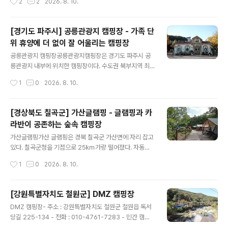
2
2
2026. 8. 10.
길 수 있는 펜션과 방갈로가 함께 있는 곳이다. 펜션 내부에
는 침구세트와 화장실, 취사도구들이 구비되어 있지만, 방
갈로에는 침구, 냉난방 사용은 할 수 있으나 취사도구는 따
[경기도 파주시] 공릉관광지 캠핑장 - 가족 단
로 없다. 화장실은 외부 공용 샤워장과 화장실을 이용해야
위 휴양에 더 없이 잘 어울리는 캠핑장
한다. 300미터 떨어진 사촌해수욕장 에서의 레저체험은
글 내용
빼놓을 수 없는 코스다. 캠핑장에서 운영하는 이다호에서
공릉관광지 캠핑장공릉관광지캠핑장은 경기도 파주시 공
즐기는 선상 바다낚시 체험은 짜릿한 손맛을 느끼게 해주
릉관광지 내부에 위치한 캠핑장이다. 수도권 북부지역 최
며, 아이들에게 색다른 경험을 하게 해줄 수 있다. 승선인원
대 규모의 놀이시설인 공릉유원지를 맘껏 즐길 수 있는 매
작성시간
1
0
2026. 8. 10.
은 9명이며 체험시간은 2시간으로 체험 비용은 인당 35,0
력이 있다. 빼어난 주위 경관도 매력적이다. 공릉관광지캠
00원 이지만, 캠핑장 고객들에게는 5천원..
핑장은 캠핑사이트 16곳, 카라반 10대, 폴딩텐트 1대 등 총
27개 사이트가 운영중이다. 캠핑사이트는 파쇄석으로 이
[경상북도 칠곡군] 가산글램핑 - 글램핑과 카
뤄져 있고 잔디마당 바깥쪽으로 펼쳐져 있다. 중앙은 아이
라반이 공존하는 숲속 캠핑장
들이 뛰어놀기 좋게 잔디가 심어져 있다. 폴딩텐트는 트레
글 내용
일러 형태의 고정형 텐트다. 난방, 침구 및 식기는 비치되어
가산글램핑가산 글램핑은 경북 칠곡군 가산면에 자리 잡고
있지 않다. 전기는 폴딩텐트 내에 연결되어 있다. 지자체로
있다. 칠곡군청을 기점으로 25㎞가량 떨어졌다. 자동차
부터 위탁 운영하고 있어 관리상태가 깨끗하다. 편의시설
를 타고 칠곡대로, 강변서로, 인동가산로를 번갈아 달리면
작성시간
1
0
2026. 8. 10.
로 화장실, 샤워장, 개수대, 매점 등이 잘 갖춰져 있다. 여름
닿는다. 도착까지 걸리는 시간은 40분 안팎이다. 캠핑장
철에는 하니랜드 워터파크가 운영돼 ..
진입 전 약 1.5㎞ 구간을 진행하다 보면 교행이 불가능한
도로가 나오므로 초보운전자는 각별히 주의해야 한다. 이
[강원특별자치도 철원군] DMZ 캠핑장
곳은 글램핑과 카라반을 한꺼번에 즐길 수 있는 숲속 캠핑
글 내용
DMZ 캠핑장- 주소 : 강원특별자치도 철원군 철원읍 독서
장이다. 카라반 5대와 글램핑 26개 동을 마련했다. 카라반
당길 225-134 - 전화 : 010-4761-7283 - 민간 캠핑
내부에는 침대, 냉난방기, TV, 냉장고, 취사도구, 조리도구,
장이고, 직영으로 운영하고 있음. - 여행시기 : 봄,여름,가을