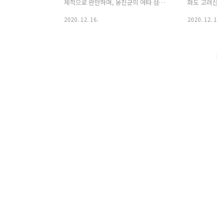
체적으로 완만하며, 옹진군의 여타 섬들
화도 고려산
이 동쪽은 완만하고 서쪽이 가파르고 해
에서 5km
2020. 12. 16.
2020. 12. 1
식애가 잘 발달했지만, 신도는 섬 전체가
오련산이었
완만한 시골집의 지붕처럼 생겼다. 산 전
아 도읍을 
체에 임도가 잘 만들어져 있는 탓에 자전
려산 이름을
거 주행에 최적지가 아닐까 생각되며, 등
되었다고 한
반과 함께 서해 앞바다의 조망은 정말 환
이 태어난 
상적이다. - 높이 : 179.6m(미터) - 소재지
선에 오르면
: 인천광역시 옹진군 북도면 신도리 - 관리
망은 물론,
주체 : 옹진군청 - 관리자전화번호 : 032-
강 하구를 
899-2114
실을 직접 
도 하다. 
사, 적석사,
개의 암자가
가 제일 뛰
등사 역시 
고..