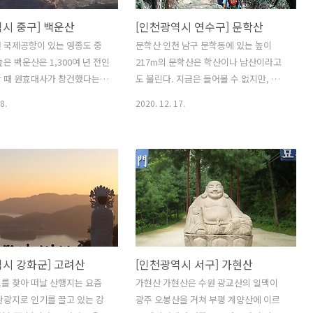
시 중구] 백운산
[인천광역시 연수구] 문학산
 국제공항이 있는 영종도 중
문학산 인천 남구 문학동에 있는 높이
높은 백운산은 1,300여 년 전인
217m의 문학산은 학산이나 남산이라고
왕 때 원효대사가 창건했다는
도 불린다. 지금은 들어볼 수 없지만, 예전
, 龍宮寺)을 중앙에 품고 있
에는 산봉우리가 마치 사람이 배꼽을 내
8.
2020. 12. 17.
. 바다를 사이에 두고 월미도
놓고 누워있는 모양을 하고 있어 배꼽산
주 보고 있으며, 항상 안개와 흰
이라고 했다. 하지만 현재는 그 형세가 많
 있어 백운산이라 하였다 한
이 달라졌을 뿐만 아니라 기억하고 있는
: 255.2m(미터) - 소재지 : 인천
이조차 드물어 문학산이라고 부른다. 문
은서동 - 관리주체 : 중구청 -
학산 봉우리와 노적봉 사이에는 관교동에
 : 02-3396-4114
서 청학동으로 넘어가는 긴 고갯길이 있
는데 이 길을 삼호현, 삼해주현, 사모현 등
으로 부른다. 백제 근초고왕 때(372년) 중
국으로 가는 바닷길 한나루로 가는 길목
시 강화군] 고려산
[인천광역시 서구] 가현산
으로 1600년 전 고개를 넘으면서 전송나
온 사람들과 이별하던 곳이라고 한다. 삼
를 찾아 떠날 산행지는 요즘
가현산 가현산은 수원 광교산의 일맥이
호현은 이곳까지 따라온 가족이나 친지들
관광지로 인기를 끌고 있는 강
광주 오봉산을 거쳐 부평 계양산에 이르