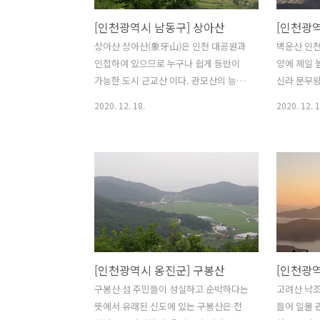
[인천광역시 남동구] 상아산
[인천광역
상아산 상아산(象牙山)은 인천 대공원과
백운산 인천
인접하여 있으므로 누구나 쉽게 등반이
앙에 제일 
가능한 도시 근교산 이다. 관모산의 능선
신라 문무
을 연이어 도보여행하는 코스는 도시 근
고찰(용궁사
2020. 12. 18.
2020. 12. 1
교산의 참맛을 느낄 수 있어 매력적이다.
는 명산이다
동쪽으로 소래산과 서쪽으로 거머리산 그
와 서로 마
리고 북쪽으로는 거마산을 이웃하고 있는
구름에 싸여
상아산은 한남정맥 코스에서 빠질 수 없
다. - 높이 
는 이름처럼 아름다운 인천의 산이다. -
광역시 중구 
높이 : 150.8m(미터) - 소재지 : 인천광역
관리자전화번호
시 남동구 장수동 - 관리주체 : 남동구청 -
관리자전화번호 : 032-466-3811
[인천광역시 옹진군] 구봉산
[인천광역
구봉산 섬 주민들이 성실하고 순박하다는
고려산 낙조
뜻에서 유래된 신도에 있는 구봉산은 전
들어 일몰 