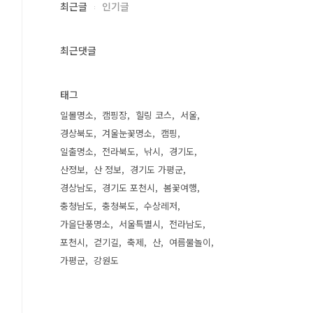
최근글
인기글
최근댓글
태그
일몰명소
캠핑장
힐링 코스
서울
경상북도
겨울눈꽃명소
캠핑
일출명소
전라북도
낚시
경기도
산정보
산 정보
경기도 가평군
경상남도
경기도 포천시
봄꽃여행
충청남도
충청북도
수상레저
가을단풍명소
서울특별시
전라남도
포천시
걷기길
축제
산
여름물놀이
가평군
강원도