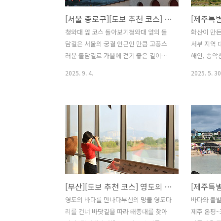
[서울 종로구][도보 추천 코스] 청와대 앞 코스 돌아보기
청와대 앞 코스 돌아보기청와대 앞의 돌
화산이 만
담길은 서울의 궁궐 인근인 만큼 고풍스
서부 지역 
러운 돌담길로 가을에 걷기 좋은 길이다.
해안, 송악
경복궁 인근 국립민속박물관과 명성황후
방산 중턱에
2025. 9. 4.
2025. 5. 30
조난지를 돌아보고 우리나라에 다시 대해
주에서 가
다시 새겨보고 현대적인 모습으로 개관한
용머리 해안
팔레 드 서울에서 작가들의 예술적인 작
산에서 바라
품을 감상하고 즐기는 하루는 많은 것을
도 풍경도 
생각하게 할 것이다.출처:이야기를 따라
는 사계해안
한양 도성을 걷다. ※ 소개 정보 - 코스 총
도 하다. ※
거리 : 4.98km - 코스 일정 : 기타 - 코스
5km - 코
총 소요시간 : 5시간 - 코스 테마 : ----지자
간 : 6시간 
체----- 광화문 - 홈페이지 :
산방산 - 홈
[부산][도보 추천 코스] 영도의 바다를 만나다
https://royal.khs.go.kr광화문은 경복
http://w
궁의 남문이며, 궁성의 정문이다. 광화문
주 서남부 
영도의 바다를 만나다부산의 명물 영도다
바다와 풀밭
은 국왕이 드나드는 정문이기도 했지만,
솟은 타원형
리를 건너 바닷길을 따라 태종대를 찾아
제주 온평