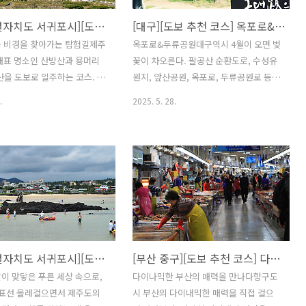
[제주특별자치도 서귀포시][도보 추천 코스] 화산이 만든 비경을 찾아가는 탐험길
[대구][도보 추천 코스] 옥포로&두류공원
든 비경을 찾아가는 탐험길제주
옥포로&두류공원대구역시 4월이 오면 벚
대표 명소인 산방산과 용머리
꽃이 차오른다. 팔공산 순환도로, 수성유
산을 도보로 일주하는 코스. 산
원지, 앞산공원, 옥포로, 두류공원로 등
서 내려다본 해안 풍경과 제
도심과 산속 어디나 벚꽃이 가득하다. 이
.
2025. 5. 28.
장 오래된 화산지형으로 꼽히는
중 벚꽃 가로수가 남다른 자태를 뽐내는
 절벽이 백미로 꼽힌다. 송악
옥포로와 대구 시민과 여행자의 쉼터인
보는 형제섬과 가파도, 마라
두류공원 벚꽃길이 손꼽힌다. 하늘이 보
놓칠 수 없다. 바다와 나란히 걷
이지 않을 만큼 빼곡하게 꽃이 핀 벚나무
도로는 제주 올레 10코스이기
아래를 걷다 바람을 만나면 그림처럼 꽃
 소개 정보 - 코스 총거리 :
비가 내리는 길을 걷게 된다. 이 벚꽃 터널
스 일정 : 기타 - 코스 총 소요시
을 중앙에 두고 양옆으로 도보전용 논길
- 코스 테마 : ----지자체-----
과 우회 도로변 꽃길이 나란히 이어진다.
페이지 :
조명으로 도드라진 이월드의 83타워와 색
[제주특별자치도 서귀포시][도보 추천 코스] 바다와 풀밭이 맞닿은 푸른 세상 속으로, 제주 온평~표선 올레
[부산 중구][도보 추천 코스] 다이나믹한 부산의 매력을 만나다
ww.visitjeju.net/산방산은 제
색의 조명이 어우러진 야간벚꽃축제도 장
지역의 평탄한 지형 위에 우뚝
관이다. ※ 소개 정보 - 코스 총거리 :
이 맞닿은 푸른 세상 속으로,
다이나믹한 부산의 매력을 만나다항구도
의 돔형(dome) 화산으로 한
35.66km - 코스 일정 : 기타 - 코스 총 소
~표선 올레걸으면서 제주도의
시 부산의 다이내믹한 매력을 직접 걸으