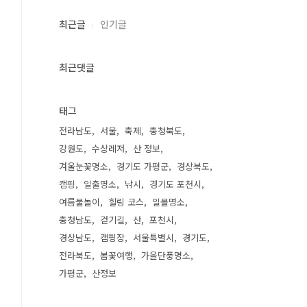
최근글
인기글
최근댓글
태그
전라남도
서울
축제
충청북도
강원도
수상레저
산 정보
겨울눈꽃명소
경기도 가평군
경상북도
캠핑
일출명소
낚시
경기도 포천시
여름물놀이
힐링 코스
일몰명소
충청남도
걷기길
산
포천시
경상남도
캠핑장
서울특별시
경기도
전라북도
봄꽃여행
가을단풍명소
가평군
산정보