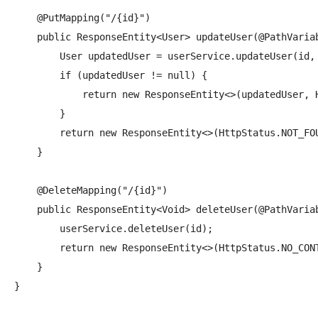
    @PutMapping("/{id}")

    public ResponseEntity<User> updateUser(@PathVariab
        User updatedUser = userService.updateUser(id, 
        if (updatedUser != null) {

            return new ResponseEntity<>(updatedUser, H
        }

        return new ResponseEntity<>(HttpStatus.NOT_FOU
    }

    @DeleteMapping("/{id}")

    public ResponseEntity<Void> deleteUser(@PathVariab
        userService.deleteUser(id);

        return new ResponseEntity<>(HttpStatus.NO_CONT
    }

}
