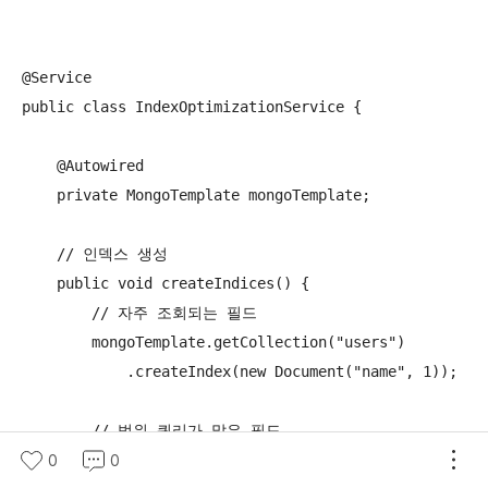
@Service

public class IndexOptimizationService {

    @Autowired

    private MongoTemplate mongoTemplate;

    // 인덱스 생성

    public void createIndices() {

        // 자주 조회되는 필드

        mongoTemplate.getCollection("users")

            .createIndex(new Document("name", 1));

        // 범위 쿼리가 많은 필드

        mongoTemplate.getCollection("users")

0
0