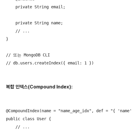
    private String email;

    private String name;

    // ...

}

// 또는 MongoDB CLI

// db.users.createIndex({ email: 1 })

복합 인덱스(Compound Index):
@CompoundIndex(name = "name_age_idx", def = "{ 'name' 
public class User {

    // ...
