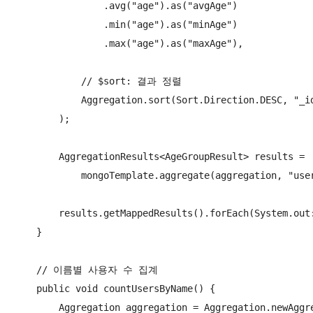
                .avg("age").as("avgAge")

                .min("age").as("minAge")

                .max("age").as("maxAge"),

            // $sort: 결과 정렬

            Aggregation.sort(Sort.Direction.DESC, "_id
        );

        AggregationResults<AgeGroupResult> results =

            mongoTemplate.aggregate(aggregation, "user
        results.getMappedResults().forEach(System.out:
    }

    // 이름별 사용자 수 집계

    public void countUsersByName() {

        Aggregation aggregation = Aggregation.newAggre