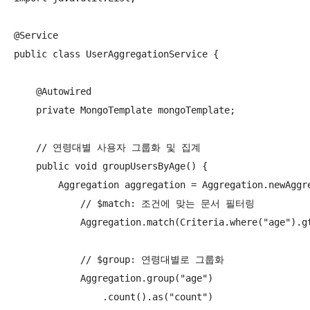
@Service

public class UserAggregationService {

    @Autowired

    private MongoTemplate mongoTemplate;

    // 연령대별 사용자 그룹화 및 집계

    public void groupUsersByAge() {

        Aggregation aggregation = Aggregation.newAggre
            // $match: 조건에 맞는 문서 필터링

            Aggregation.match(Criteria.where("age").gt
            // $group: 연령대별로 그룹화

            Aggregation.group("age")

                .count().as("count")
