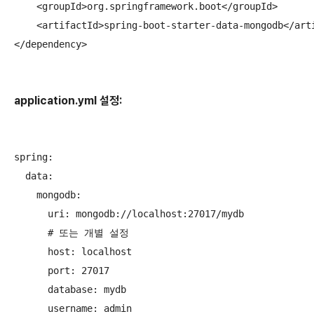
    <groupId>org.springframework.boot</groupId>

    <artifactId>spring-boot-starter-data-mongodb</arti
</dependency>

application.yml 설정:
spring:

  data:

    mongodb:

      uri: mongodb://localhost:27017/mydb

      # 또는 개별 설정

      host: localhost

      port: 27017

      database: mydb

      username: admin
