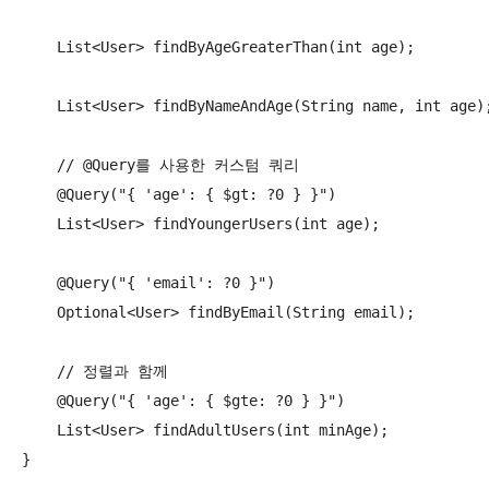
    List<User> findByAgeGreaterThan(int age);

    List<User> findByNameAndAge(String name, int age);
    // @Query를 사용한 커스텀 쿼리

    @Query("{ 'age': { $gt: ?0 } }")

    List<User> findYoungerUsers(int age);

    @Query("{ 'email': ?0 }")

    Optional<User> findByEmail(String email);

    // 정렬과 함께

    @Query("{ 'age': { $gte: ?0 } }")

    List<User> findAdultUsers(int minAge);

}
