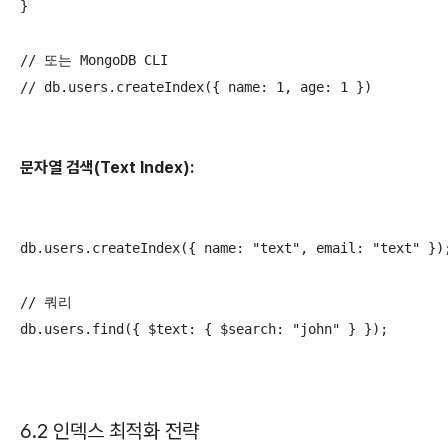
}

// 또는 MongoDB CLI

// db.users.createIndex({ name: 1, age: 1 })

문자열 검색(Text Index):
db.users.createIndex({ name: "text", email: "text" });
// 쿼리

db.users.find({ $text: { $search: "john" } });

6.2 인덱스 최적화 전략