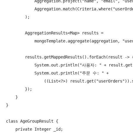
            Aggregation.project("name", "email", "user
            Aggregation.match(Criteria.where("userOrde
        );

        AggregationResults<Map> results =

            mongoTemplate.aggregate(aggregation, "user
        results.getMappedResults().forEach(result -> {
            System.out.println("사용자: " + result.get(
            System.out.println("주문 수: " +

                ((List<?>) result.get("userOrders")).s
        });

    }

}

class AgeGroupResult {

    private Integer _id;
