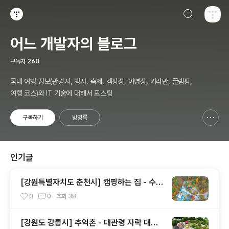
검색하기
티스토리
어느 개발자의 블로그
구독자
260
국내 여행 정보(관광지, 행사, 축제, 캠핑장, 야영장, 카라반, 글램핑,
여행 코스)와 IT 기술에 대해서 포스팅
구독하기
방명록
신고하기 레이어
열기
인기글
[강원특별자치도 춘천시] 캠핑하는 집 - 수영
장과 아이들 놀이 공간
0
0
조회
38
[강원도 강릉시] 추억촌 - 대관령 자락 대관