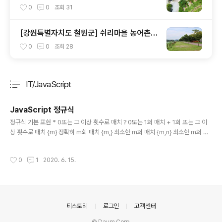
령 옛길 초입에 추억촌
0
0
조회
31
[강원특별자치도 철원군] 쉬리마을 농어촌
관광 휴양단지 야영장 - 잘 조성된 공원과 저
0
0
조회
28
렴한 가격
IT/JavaScript
분류 전체보기
주요 글 목록
JavaScript 정규식
글 내용
정규식 기본 표현 * 0또는 그 이상 횟수로 매치 ? 0또는 1회 매치 + 1회 또는 그 이
상 횟수로 매치 {m} 정확히 m회 매치 {m,} 최소한 m회 매치 {m,n} 최소한 m회 최
대 n회 매치 | OR를 의미함 ^Auto 첫 번째 문자가 반드시 Auto로 시작함을 의미 A
uto$ 마지막 문자가 반드시 Auto로 끝남을 의미 \d [0-9] 숫자 \D [^0-9] 숫자가
작성시간
0
1
2020. 6. 15.
아닌것 \s [\t\n\x0B\f\r] 공백 \S [^\s] 공백이 아닌것 \w [a-zA-Z_0-9] 문자 \W
[^\w] 문자가 아닌것 ^ 시작부분 $ 끝부분 \b 글자인 범위 \B 글자가 아닌것의 범위
X? 0 혹은 1 X* 0 이상 X+ 1 이상 X{n} n 개 X{n,} n 이상 X{n, m} n 이상 m 이하
X|Y X o..
의안내
티스토리
로그인
고객센터