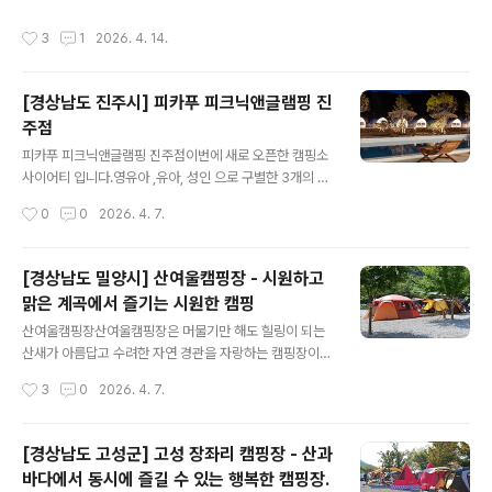
작성시간
3
1
2026. 4. 14.
[경상남도 진주시] 피카푸 피크닉앤글램핑 진
주점
글 내용
피카푸 피크닉앤글램핑 진주점이번에 새로 오픈한 캠핑소
사이어티 입니다.영유아 ,유아, 성인 으로 구별한 3개의 풀
장을 구비하고 있으며 카페도 같이운영을하고 있습니다. -
작성시간
0
0
2026. 4. 7.
주소 : 경상남도 진주시 내동면 내축로 523 - 전화 : 055-
795-1600 - 홈페이지 : 바로가기 - 예약 페이지 : 바로가
기 - 예약 구분 : 온라인실시간예약 - 민간 캠핑장이고, 직
[경상남도 밀양시] 산여울캠핑장 - 시원하고
영으로 운영하고 있음. - 운영기간 : 봄,여름,가을,겨울 - 운
맑은 계곡에서 즐기는 시원한 캠핑
영일 : 평일+주말 - 특징 : 감성적인 분위기의 세련된 글램
글 내용
핑장 캠핑소사이어티(럭셔리글램핑 캠핑소사이어티)는 경
산여울캠핑장산여울캠핑장은 머물기만 해도 힐링이 되는
남 진주시 내동면 유수리에 자리 잡았다. 진주시청을 기점
산새가 아름답고 수려한 자연 경관을 자랑하는 캠핑장이
으로 13km가량 떨어졌다. 자동차를 타고 망경로와 경서대
다. 얼음골 인근에 있는 곳으로 시원하고 맑은 물의 계곡이
작성시간
3
0
2026. 4. 7.
로를 번갈아 달리면 닿는다. 도착까지 걸리는 시간은 20분
있어 언제든지 물놀이를 할 수 있으며 여름 휴가지로 더할
..
나위 없는 곳이다. 이곳은 캠핑족 들을 위한 사이트와 커플
객실부터 가족 객실, 단체가 머물기 좋은 카라반 객실까지
[경상남도 고성군] 고성 장좌리 캠핑장 - 산과
고루 갖추고 있다. 사이트 공간이 넓어 여유롭게 텐트를 설
바다에서 동시에 즐길 수 있는 행복한 캠핑장.
치할 수 있어 이웃과도 편하게 지내다 올 수 있어 좋다. 사
글 내용