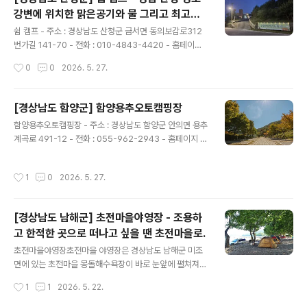
화장실 : 1개 - 샤워실 : 1개 - 개수대 : 1개 - 화..
강변에 위치한 맑은공기와 물 그리고 최고의
글 내용
View를 자랑하는 오토캠핑장 입니다
쉼 캠프 - 주소 : 경상남도 산청군 금서면 동의보감로312
번가길 141-70 - 전화 : 010-4843-4420 - 홈페이지 :
바로가기 - 예약 페이지 : 바로가기 - 예약 구분 : 온라인실
작성시간
0
0
2026. 5. 27.
시간예약 - 민간 캠핑장이고, 직영으로 운영하고 있음. - 운
영기간 : 봄,여름,가을,겨울 - 운영일 : 평일+주말 - 업종 :
자동차야영장 - 상주관리인원 : 1명 - 일반야영장 : 4면 -
[경상남도 함양군] 함양용추오토캠핑장
자동차야영장 : 30면 - 사이트 크기1 (가로 x 세로)(단위 :
글 내용
함양용추오토캠핑장 - 주소 : 경상남도 함양군 안의면 용추
m) : 0 x 0 = 30개 - 사이트 바닥은 테크 6개, 자갈 24개
계곡로 491-12 - 전화 : 055-962-2943 - 홈페이지 :
로 되어 있음. - 개인 트레일러 동반 가능. - 화장실 : 2개 -
바로가기 - 예약 페이지 : 바로가기 - 공립 캠핑장이고, 위
샤워실 : 2개 - 개수대 : 10개 - 화로대 : 개별 - 소화기 개
탁으로 운영하고 있음. - 운영기간 : 봄,여름,가을,겨울 - 운
수 : 40개 - 부대시설 : 전기,장작판매..
작성시간
1
0
2026. 5. 27.
영일 : 평일+주말 - 특징 : 함양 명소 용추계곡에 위치 - 업
종 : 자동차야영장 - 상주관리인원 : 2명 - 자동차야영장 :
28면 - 개인 카라반 : 4면 - 사이트 크기1 (가로 x 세로)(단
[경상남도 남해군] 초전마을야영장 - 조용하
위 : m) : 5 x 7 = 28개 - 사이트 크기2 (가로 x 세로)(단
고 한적한 곳으로 떠나고 싶을 땐 초전마을로.
위 : m) : 6 x 7 = 8개 - 사이트 바닥은 파쇄석 36개, 테크
글 내용
8개로 되어 있음. - 개인 트레일러 동반 가능. - 화장실 : 2
초전마을야영장초전마을 야영장은 경상남도 남해군 미조
개 - 샤워실 : 2개 - 개수대 : 1개..
면에 있는 초전마을 몽돌해수욕장이 바로 눈앞에 펼쳐져
있는 곳에 펜션과 야영장이 함께 있는 캠핑장이다. 보리암
작성시간
1
1
2026. 5. 22.
으로 유명한 한국의 명산 금산과 청정해역인 남해바다가
어우러진 천혜의 자연 공간 안에 캠핑장이 있다. 조용하고