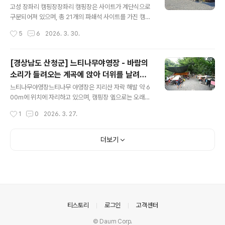
이트 앞으로 바로 주차가 가능해 캠핑을 즐기기에 편하다.
고성 장좌리 캠핑장장좌리 캠핑장은 사이트가 계단식으로
전기사용이 가능하며 릴선은 10~20M 정도면 충분하다.
구분되어져 있으며, 총 21개의 파쇄석 사이트를 가진 캠핑
샤워장 및 화장실 온수사용이 가능하며, 개수대 시설은 깔
장이다. 1층에는 개수대, 화장실, 샤워실, 매점이 있으며 매
작성시간
5
6
2026. 3. 30.
끔하다. 화로대 세척장까지 같이 사용할 수 있도록 되어 있
점 옆에 있는 계단으로 2층으로 쉽게 올라갈 수 있다. 캠핑
어 편리하다. 매점은 밤11시 까..
과 레저를 함께 즐길 수 있는 조용하고 평화로운 캠핑장이
다. 캠핑장 안쪽으로 개울가가 있어 아이들과 물고기 잡이
[경상남도 산청군] 느티나무야영장 - 바람의
체험도 할 수 있으며, 조금만 나가면 바다가 있어 낚시 체험
소리가 들려오는 계곡에 앉아 더위를 날려보
과 씨카약도 탈 수 있다. 운치 있는 등산로와 산악 MTB코
글 내용
자.
스가 있어 산악자전거도 탈 수 있다. 토끼 미니농장이 있어
느티나무야영장느티나무 야영장은 지리산 자락 해발 약 6
아이들 학습체험에도 좋으며, 화장실, 개수대, 샤워장이 신
00m에 위치에 자리하고 있으며, 캠핑장 옆으로는 오래되
축이라 깨끗하고, 24시간 온수가 나와 더욱 좋다. 대형 냉
고 무성한 느티나무들이 자라고 있어 캠핑장내에 자연그늘
작성시간
1
0
2026. 3. 27.
장고가 있어 각 사이트별로 보관통에 음식을 보관하면 된
을 만들어주고 있다. 언제나 시원하고 아름다운 곳으로 소
다. 캠핑장 한편으로 ..
문난 캠핑장이다. 느티나무 야영장은 샤워시설, 급수시설,
대피소까지 갖추고 있는 유평계곡의 유일한 야영장이다.
더보기
캠핑장 바로 옆이 유평계곡으로 계곡의 빼어난 부분만 가
져다 놓은 듯 아름다운 계곡은 발만 담그고 있어도 온몸에
전율을 느끼게 할 정도로 차갑다. 아이들과 물고기 잡이와
물놀이를 하다보면 시간 가는 줄 모른다. 시원한 물에 발을
담그고 앉아 있으면 계곡을 거슬러 오르는 바람을 맞으며
쉬는 시간은 활력을 충전하고, 기분을 전환하는데 큰 도움
의안내
티스토리
로그인
고객센터
을 받을 것이다. 반려견 동시입장이 가능하다...
© Daum Corp.