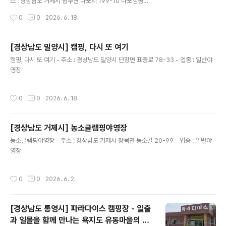
주소를 검색하여 방문해 주세요. ※ 구도로(굴다리 방향) 진
소 : 경상남도 거제시 남부면 다포리 199-10 다포캠핑장 -
입 시 길이 협소하여 통행이 불편합니다. ※ 특히 카라반, 캠
오시는 길 : 경상남도 거제시 남부면 다포리 199-10 네비
작성시간
0
0
2026. 6. 18.
핑트레일러, 대형 차량은 굴다리 방향 진입이 불가능하므
에 다포캠핑장 찍고 오시면 됩니다 - 전화 : 010-7388-4
로 반드시 신도로를..
466 - 홈페이지 : 바로가기 - 예약 페이지 : 바로가기 - 예
약 구분 : 전화 - 민간 캠핑장이고, 직영으로 운영하고 있음.
[경상남도 밀양시] 캠핑, 다시 또 여기
- 여행시기 : 봄,여름,가을,겨울 - 운영기간 : 봄,여름,가을,
글 내용
캠핑, 다시 또 여기 - 주소 : 경상남도 밀양시 단장면 표충로 78-33 - 업종 : 일반야
겨울 - 운영일 : 평일+주말 - 업종 : 자동차야영장 - 상주관
영장
리인원 : 1명 - 자동차야영장 : 7면 - 사이트 크기1 (가로 x
세로)(단위 : m) : 850 x 500 = 7개 - 사이트 바닥은 파
쇄석 5개, 테크 7개로 되어 있음. - 화장실 : 7개 -..
작성시간
0
0
2026. 6. 18.
[경상남도 거제시] 농소글램핑야영장
글 내용
농소글램핑야영장 - 주소 : 경상남도 거제시 장목면 농소길 20-99 - 업종 : 일반야
영장
작성시간
0
0
2026. 6. 2.
[경상남도 통영시] 파라다이스 캠핑장 - 일출
과 일몰을 함께 만나는 욕지도 유동마을의 조
글 내용