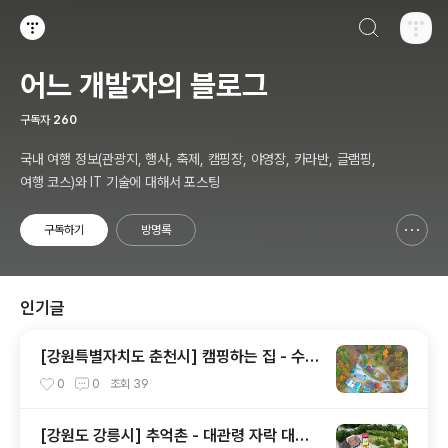
검색하기
티스토리
어느 개발자의 블로그
구독자
260
국내 여행 정보(관광지, 행사, 축제, 캠핑장, 야영장, 카라반, 글램핑,
여행 코스)와 IT 기술에 대해서 포스팅
구독하기
방명록
신고하기 레이어
열기
인기글
[강원특별자치도 춘천시] 캠핑하는 집 - 수영
장과 아이들 놀이 공간
0
0
조회
39
[강원도 강릉시] 추억촌 - 대관령 자락 대관