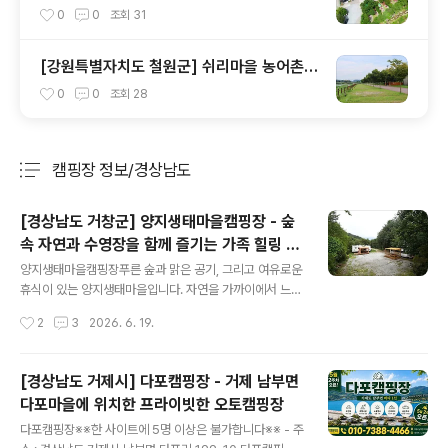
령 옛길 초입에 추억촌
0
0
조회
31
[강원특별자치도 철원군] 쉬리마을 농어촌
관광 휴양단지 야영장 - 잘 조성된 공원과 저
0
0
조회
28
렴한 가격
캠핑장 정보/경상남도
분류 전체보기
주요 글 목록
[경상남도 거창군] 양지생태마을캠핑장 - 숲
속 자연과 수영장을 함께 즐기는 가족 힐링 캠
글 내용
핑장
양지생태마을캠핑장푸른 숲과 맑은 공기, 그리고 여유로운
휴식이 있는 양지생태마을입니다. 자연을 가까이에서 느낄
수 있는 캠핑 사이트와 수영장, 독채펜션을 갖추고 있어 가
작성시간
2
3
2026. 6. 19.
족 단위 여행객들에게 특히 좋은 공간입니다. 아이들은 신
나게 물놀이를 즐기고, 어른들은 자연 속에서 편안한 휴식
을 즐겨보세요. 양지생태마을에서 소중한 사람들과 특별한
[경상남도 거제시] 다포캠핑장 - 거제 남부면
하루를 만들어 보시기 바랍니다. - 주소 : 경상남도 거창군
다포마을에 위치한 프라이빗한 오토캠핑장
마리면 진산길 157 - 오시는 길 : 주소 : 경상남도 거창군
글 내용
마리면 진산길 157 내비게이션에 "양지생태마을" 또는 위
다포캠핑장※※한 사이트에 5명 이상은 불가합니다※※ - 주