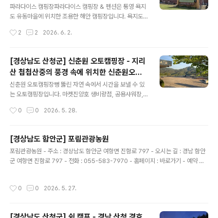
용한 바다 캠핑장
파라다이스 캠핑장파라다이스 캠핑장 & 펜션은 통영 욕지
도 유동마을에 위치한 조용한 해안 캠핑장입니다. 욕지도
에서도 맑고 아름다운 자연경관을 만날 수 있는 유동마을
작성시간
2
2
2026. 6. 2.
에 자리하고 있으며, 캠핑장 주변으로 바다 풍경과 일출·일
몰을 함께 즐길 수 있는 것이 큰 매력입니다. 파라다이스는
옛 분교장을 활용해 만든 펜션 숙소동과 캠핑 공간이 함께
[경상남도 산청군] 신춘원 오토캠핑장 - 지리
있는 곳으로, 가족·친구·연인 단위 여행객이 욕지도의 자연
산 첩첩산중의 풍경 속에 위치한 신춘원오토
속에서 편안하게 쉬어갈 수 있습니다. 주변에는 노을전망
글 내용
캠핑장입니다!
대, 삼여도, 양판구미, 남근바위, 욕지도 등대 등 욕지도의
신춘원 오토캠핑장뻥 뚫린 자연 속에서 시간을 보낼 수 있
대표 관광지가 가까워 섬 여행과 캠핑을 함께 즐기기에 좋
는 오토캠핑장입니다. 마켓진양호 생비량점, 공용샤워장,
습니다. 캠핑장은 워크인 캠핑장으로 운영되며, 캠핑장 내
공용화장실, 어린이놀이방 등 기본적인 시설이 마련되어
작성시간
0
0
2026. 5. 28.
부 차량 진입은 제한됩니다. 입구에서 짐을 내린 뒤 지정 주
있습니다. - 주소 : 경상남도 산청군 생비량면 지리산대로4
차장에 주차하시고, 준비된 카트 또..
119번길 37-28 - 오시는 길 : 오시는길에서 빨간색 재활
용장에서 올라오시면 됩니다! - 예약 구분 : 전화,온라인예
[경상남도 함안군] 포림관광농원
약대기 - 민간 캠핑장이고, 직영으로 운영하고 있음. - 업종
글 내용
포림관광농원 - 주소 : 경상남도 함안군 여항면 진함로 797 - 오시는 길 : 경남 함안
: 일반야영장 - 상주관리인원 : 1명 - 일반야영장 : 6면 - 사
군 여항면 진함로 797 - 전화 : 055-583-7970 - 홈페이지 : 바로가기 - 예약 페
이트 크기1 (가로 x 세로)(단위 : m) : 4 x 6 = 5개 - 사이
이지 : 바로가기 - 예약 구분 : 온라인실시간예약 - 민간 캠핑장이고, 직영으로 운영
트 크기2 (가로 x 세로)(단위 : m) : 4 x 8 = 1개 - 사이트
하고 있음. - 여행시기 : 봄,여름,가을,겨울 - 운영기간 : 봄,여름,가을,겨울 - 운영일 :
바닥은 테크 6개로 되어 있음.
작성시간
0
0
2026. 5. 27.
평일+주말 - 업종 : 일반야영장,침대,TV,에어컨,냉장고,유무선인터넷,난방기구,취사
도구,내부화장실,내부샤워실 - 자동차야영장 : 6면 - 글램핑 : 5면 - 사이트 크기1
(가로 x 세로)(단위 : m) : 5 x 7 = 6개 - 사이트 바닥은 파쇄석 6개로 되어 있음. -
[경상남도 산청군] 쉼 캠프 - 경남 산청 경호