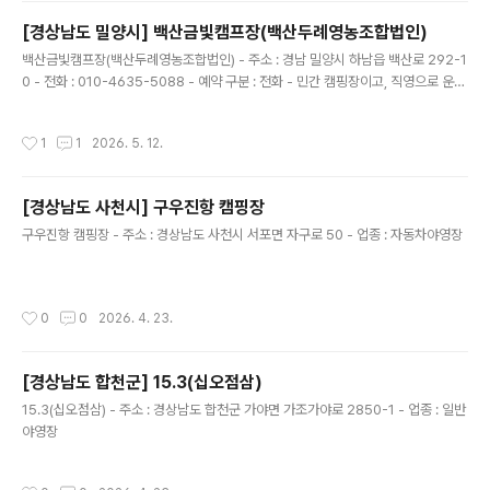
한적한 작은 캠핑장으로 가볍게 힐링하며 지내기에 좋은
[경상남도 밀양시] 백산금빛캠프장(백산두례영농조합법인)
곳이다. 방풍림이 해변을 따라 길게 이어져 있으며, 자연적
글 내용
백산금빛캠프장(백산두례영농조합법인) - 주소 : 경남 밀양시 하남읍 백산로 292-1
으로 나무그늘이 만들어져 있다. 캠핑장은 파쇄석 사이트
0 - 전화 : 010-4635-5088 - 예약 구분 : 전화 - 민간 캠핑장이고, 직영으로 운영
로 되어 있으며, 사이트 이용요금은 1박에 2만원이며 전기
하고 있음. - 업종 : 일반야영장 - 애완동물출입 : 불가능
요금은 별도사용료 5천원이다. 샤워장 요금은 대인 2천원,
소인 1천원이다. 단체나 가족단위 위주로 올 때는 펜션을
작성시간
1
1
2026. 5. 12.
함께 예약해 즐기는 것도 좋다. 캠핑장내 해먹 설치 및 장작
사용을 금지하고 있으며, 반려견 동반 입장이 ..
[경상남도 사천시] 구우진항 캠핑장
글 내용
구우진항 캠핑장 - 주소 : 경상남도 사천시 서포면 자구로 50 - 업종 : 자동차야영장
작성시간
0
0
2026. 4. 23.
[경상남도 합천군] 15.3(십오점삼)
글 내용
15.3(십오점삼) - 주소 : 경상남도 합천군 가야면 가조가야로 2850-1 - 업종 : 일반
야영장
작성시간