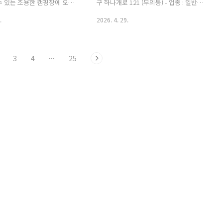
: 0507-1420-2131 - 홈페이
수 있는 조용한 캠핑장에 오신
구 하나개로 121 (무의동) - 업종 : 일반야
다. 이곳은 새소리로 아침을
영장
.
2026. 4. 29.
빛으로 하루를 마무리하는 숲
공간입니다. 카라반 앞, 단독 바
서 소중한 사람과 오붓한 식
3
4
···
25
, 밤이 되면 쏟아지는 별을 바
 힐링을 경험해보세요. 별 보
용한 밤하늘 아이들이 마음껏
있는 천연 잔디 공간 소란스러
롯이 쉴 수 있는 숲속 분위기 감
 손이 편한 카라반 시설 비 오
운 날에도 따뜻하게 머무를 수 있
공간 음식과 물만 준비하세요.
저희가 준비해놓았습니다. 복잡
이도 감성 캠핑을 즐길 수 있는
 일상에 잔잔한 ..