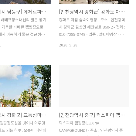
[인천광역시 남동구] 에제르파크 바베큐장 - 인천 남동구 만의골 은행나무길에 위치한 패밀리복합문화공간
[인천광역시 강화군] 강화도 아침 숲속야영장
 바베큐장소래산의 맑은 공기
강화도 아침 숲속야영장 - 주소 : 인천광역
이 가득한 바베큐 캠핑장으로
시 강화군 길상면 해안남로 860-2 - 전화 :
에서 이동하기 좋은 접근성을
010-7285-0749 - 업종 : 일반야영장 - 애
다. 캠프닉에 필요한 모든 물
완동물출입 : 불가능
.
2026. 5. 28.
어 있고 여름에는 실내 수영
을 운영합니다. 아이들을 위한 키
하고 있고 애완견 동반 가능
들 체험학습, 기업 회식이나
대관 문의 환영합니다 - 주소 :
남동구 만의골로 155 (장수
크 바베큐장 - 오시는 길 : 대
오시는 길 : 일반버스 : 순환
 이용 지하철역 : 인천대공원역
[인천광역시 강화군] 교동섬마을캠핑장
[인천광역시 중구] 럭스피아 캠핑장(LUXPIA CAMPGROUND)
자가용으로 오시는 길 : 제2경
: 문학IC → 제2경인고속도로
캠핑장도심을 벗어나 아무것
럭스피아 캠핑장(LUXPIA
도로 → 만의골로 → 에제르
아도 되는 하루, 오롯이 나만의
CAMPGROUND) - 주소 : 인천광역시 중