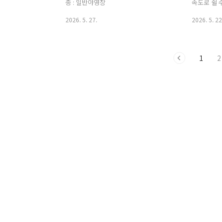
파크 - 전화 
종 : 일반야영장
속도로 쉴 
지 : 바..
걸 환영합니
2026. 5. 27.
2026. 5. 22
깨우고, 별
속의 작은 
베큐 공간에
1
2
사를 즐기고
라보며 진짜
기 좋은 조
뛰어놀 수 
움 없이 오
성 가득하고
는 날, 추
는 오두막 
나머지는 
한 준비 없
이곳, 당신의