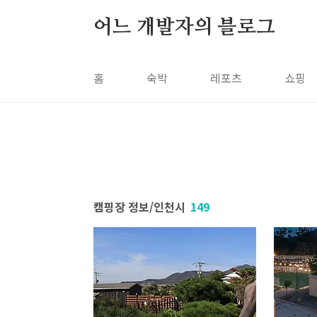
본문 바로가기
어느 개발자의 블로그
홈
숙박
레포츠
쇼핑
캠핑장 정보/인천시
149