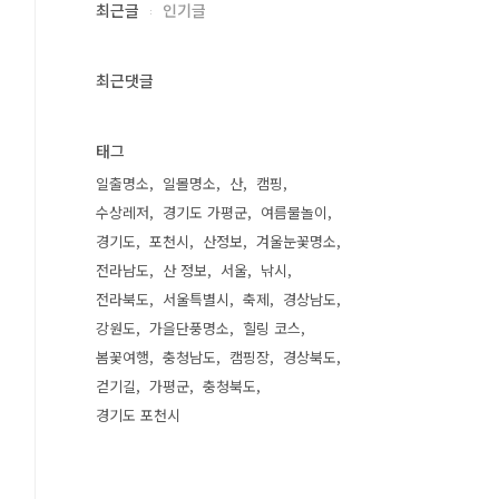
최근글
인기글
최근댓글
태그
일출명소
일몰명소
산
캠핑
수상레저
경기도 가평군
여름물놀이
경기도
포천시
산정보
겨울눈꽃명소
전라남도
산 정보
서울
낚시
전라북도
서울특별시
축제
경상남도
강원도
가을단풍명소
힐링 코스
봄꽃여행
충청남도
캠핑장
경상북도
걷기길
가평군
충청북도
경기도 포천시