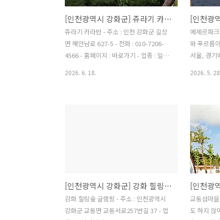
[인천광역시 강화군] 쥬라기 카라반
쥬라기 카라반 - 주소 : 인천 강화군 길상
에제르파크
면 해안남로 627-5 - 전화 : 010-7206-
와 푸르름
4566 - 홈페이지 : 바로가기 - 업종 : 일반
서울, 경기
야영장 - 애완동물출입 : 불가능
갖고 있습니
2026. 6. 18.
2026. 5. 28
품이 준비되
장 (2동)
즈존을 운영
합니다 아이
기업행사, 
인천광역시 
동) 에제르파
중교통으로 
54번 버스
[인천광역시 강화군] 강화 힐링숲 글램핑
인천2호선 
인고속도로 
강화 힐링숲 글램핑 - 주소 : 인천광역시
교동섬마을
→ 영동고속
강화군 교동면 교동서로257번길 37 - 업
도 하지 않