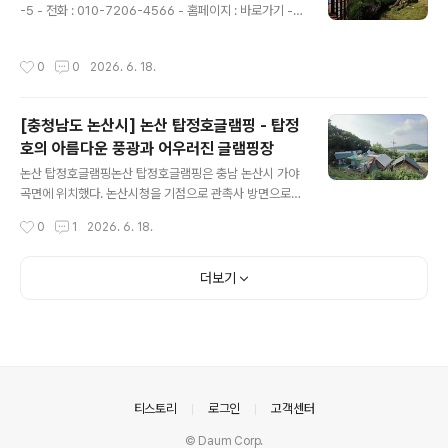
-5 - 전화 : 010-7206-4566 - 홈페이지 : 바로가기 -
주소 : 서울특별시 구로구 연동로12길 149 (항동) - 전화 :
업종 : 일반야영장 - 애완동물출입 : 불가능
02-2066-7004 - 홈페이지 : 바로가기 - 예약 페이지 :
바로가기 - 예약 구분 : 온라인실시간예약 - 공립 캠핑장이
작성시간
0
0
2026. 6. 18.
고, 위탁으로 운영하고 있음. - 여행시기 : 봄,여름,가을,겨
울 - ..
[충청남도 논산시] 논산 탑정호글램핑 - 탑정
호의 아름다운 풍광과 어우러진 글램핑장
글 내용
논산 탑정호글램핑논산 탑정호글램핑은 충남 논산시 가야
곡면에 위치했다. 논산시청을 기점으로 관촉사 방면으로
달리다 서포사거리에서 탑정호 쪽으로 달리면 닿는다. 도
작성시간
0
1
2026. 6. 18.
착까지 걸리는 시간은 15분가량이다. 캠핑장 입구에 닿기
약 1㎞ 전부터 산길이 나오지만, 도로 폭이 넓고 잘 정비
된 덕분에 운전에 어려움이 없다. 이곳은 논산의 대표 관광
더보기
지 가운데 하나인 탑정호 인근에 자리 잡았다. 이 때문에 캠
핑장에서 탑정호의 아름다운 풍광을 두 눈에 담을 수 있다.
뿐만 아니라 탑정호가 바로 앞에 있다는 지리적 이점 덕분
에 캠핑과 낚시를 동시에 즐기고자 이곳을 찾는 이들이 많
다. 캠핑장에는 글램핑 9개 동이 있다. 객실 내부에는 침대,
TV, 테이블, 의자, 무드등, 개수대, 냉장고, 냉난방기, 취사
의안내
티스토리
로그인
고객센터
도구, 조리도구 등을 갖췄..
© Daum Corp.