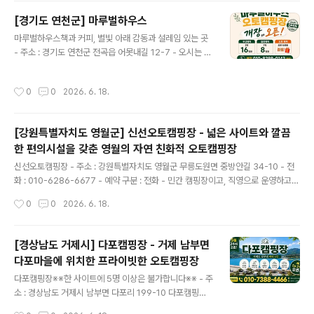
을 즐겨보세요. 양지생태마을에서 소중한 사람들과 특별한
[경기도 연천군] 마루벌하우스
하루를 만들어 보시기 바랍니다. - 주소 : 경상남도 거창군
글 내용
마루벌하우스책과 커피, 별빛 아래 감동과 설레임 있는 곳
마리면 진산길 157 - 오시는 길 : 주소 : 경상남도 거창군
- 주소 : 경기도 연천군 전곡읍 어못내길 12-7 - 오시는 길
마리면 진산길 157 내비게이션에 "양지생태마을" 또는 위
: 서울에서 출발하실 경우, 자유로를 이용해 연천군 전곡읍
주소를 검색하여 방문해 주세요. ※ 구도로(굴다리 방향) 진
방면 국도로 진입해 주세요. 국도를 따라 약 15km 직진하
입 시 길이 협소하여 통행이 불편합니다. ※ 특히 카라반, 캠
작성시간
0
0
2026. 6. 18.
신 후, 300m 앞에서 전곡과 마포리 방면으로 우회전하시
핑트레일러, 대형 차량은 굴다리 방향 진입이 불가능하므
면 됩니다. 우회전하신 길가에 마루벌캠핑장 표지판이 있
로 반드시 신도로를..
으니, 표지판을 따라 마을 안길로 진입해 주세요. 이 안길은
[강원특별자치도 영월군] 신선오토캠핑장 - 넓은 사이트와 깔끔
도로 폭이 좁고 과속 방지턱이 많아 일방통행 구간에서는
한 편의시설을 갖춘 영월의 자연 친화적 오토캠핑장
맞은편 차량에 주의하며 서행하셔야 안전합니다. 방호벽 2
글 내용
개를 지나면 마루벌캠핑장 입구 표지판과 간판이 보입니
신선오토캠핑장 - 주소 : 강원특별자치도 영월군 무릉도원면 중방안길 34-10 - 전
다. 내비게이션에는 연천군 전곡읍 어못내길 12-7을 입력
화 : 010-6286-6677 - 예약 구분 : 전화 - 민간 캠핑장이고, 직영으로 운영하고
하시면 더욱 정확하게 찾아오실 수 있습니다. - 전화 : 010
있음. - 운영기간 : 봄,여름,가을,겨울 - 운영일 : 평일+주말 - 업종 : 일반야영장 - 일
작성시간
0
0
2026. 6. 18.
-8298-01..
반야영장 : 18면 - 사이트 크기1 (가로 x 세로)(단위 : m) : 8 x 9 = 18개 - 사이트 바
닥은 파쇄석 18개로 되어 있음. - 화장실 : 2개 - 샤워실 : 2개 - 화로대 : 개별 - 소화
기 개수 : 10개 - 방화사 개수 : 10개 - 부대시설 : 전기,장작판매,온수,물놀이장 - 주
[경상남도 거제시] 다포캠핑장 - 거제 남부면
변이용가능시설 : 강/물놀이 - 애완동물출입 : 가능
다포마을에 위치한 프라이빗한 오토캠핑장
글 내용
다포캠핑장※※한 사이트에 5명 이상은 불가합니다※※ - 주
소 : 경상남도 거제시 남부면 다포리 199-10 다포캠핑장 -
오시는 길 : 경상남도 거제시 남부면 다포리 199-10 네비
작성시간