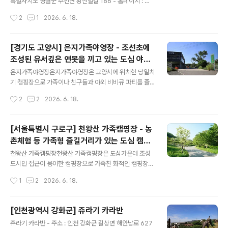
특별자치도 영월군 주천면 황산벌길 186 - 홈페이지 : 바
로가기 - 예약 페이지 : 바로가기 - 예약 구분 : 온라인실시
작성시간
2
1
2026. 6. 18.
간예약,현장 - 민간 캠핑장이고, 직영으로 운영하고 있음. -
운영기간 : 봄,여름,가을 - 운영일 : 평일+주말 - 업종 : 일
반야영장 - 상주관리인원 : 1명 - 자동차야영장 : 14면 - 사
[경기도 고양시] 은지가족야영장 - 조선초에
이트 크기1 (가로 x 세로)(단위 : m) : 800 x 800 = 14개
조성된 유서깊은 연못을 끼고 있는 도심 야영
- 사이트 바닥은 파쇄석 14개로 되어 있음. - 개인 트레일
글 내용
장
러 동반 가능. - 화로대 : 개별 - 부대시설 : 전기,무선인터
은지가족야영장은지가족야영장은 고양시에 위치한 당일치
넷,장작판매,운동시설 - 부대시설 기타 : 전시관,플라잉디
기 캠핑장으로 가족이나 친구들과 야외 비비큐 파티를 즐
스크골프 - 애완동물출입 : 가능(소형견)
기기 좋은 곳이다. 스타필드와 이케아에서 가깝다. 토~일
작성시간
2
2
2026. 6. 18.
요일과 공휴일에만 운영하며, 예전에 낚시터였던 곳으로
현재도 운치 있는 큰 연못과 산책로가 있다. 매점이 있지만,
다양한 품목은 없어서, 식재료나 먹을거리는 미리 준비해
[서울특별시 구로구] 천왕산 가족캠핑장 - 농
오는 것이 좋다. 숯은 1회 제공되며, 숯 추가나 불판은 별도
촌체험 등 가족형 즐길거리가 있는 도심 캠핑
로 구입해야 한다. 불편한 잠자리는 피하고 캠핑의 먹고 마
글 내용
장
시는 즐거움을 누리고 싶다면 적절한 선택이 되겠다. - 주
천왕산 가족캠핑장천왕산 가족캠핑장은 도심가운데 조성
소 : 경기도 고양시 덕양구 흥도로 281-1 (도내동) - 전화 :
도시민 접근이 용이한 캠핑장으로 가족친 화적인 캠핑장입
031-965-5852 - 민간 캠핑장이고, 직영으로 운영하고
니다, 주변에 공원은 물론 북 까페, 목공 체험소, 스마트 팜
작성시간
1
2
2026. 6. 18.
있음. - 운영기간 : 봄,여름,가을,겨울 - 운영일 : 평일+주말
농촌 체험으로 온가족이 즐길 거리가 풍성한 캠핑장으로
- 업..
데크와 데크 사이에 나무를 심 어 사생활 보호에도 충실한
캠핑장입니다. 쾌적한 개별 샤워실을 구비하여 이용편 의
[인천광역시 강화군] 쥬라기 카라반
를 증진 하였고 천왕산 등산로 및 황톳길도 연결되어 있어
글 내용
쥬라기 카라반 - 주소 : 인천 강화군 길상면 해안남로 627
온가족이 즐길거리가 풍성한 가정친화적 캠핑장입니다. -