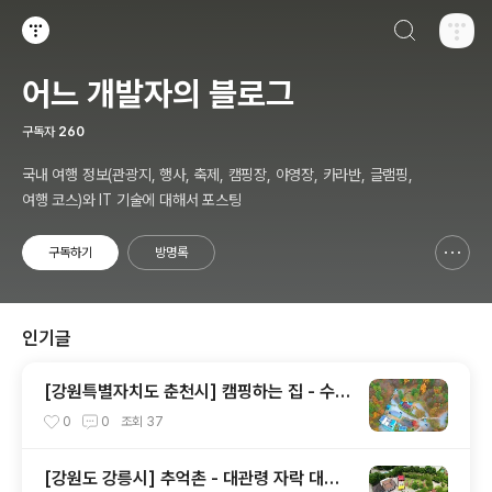
검색하기
티스토리
어느 개발자의 블로그
구독자
260
국내 여행 정보(관광지, 행사, 축제, 캠핑장, 야영장, 카라반, 글램핑,
여행 코스)와 IT 기술에 대해서 포스팅
구독하기
방명록
신고하기 레이어
열기
인기글
[강원특별자치도 춘천시] 캠핑하는 집 - 수영
장과 아이들 놀이 공간
0
0
조회
37
[강원도 강릉시] 추억촌 - 대관령 자락 대관