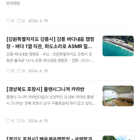
반야영장
작성시간
0
0
2026. 6. 19.
[강원특별자치도 강릉시] 강릉 바다내음 캠핑
장 - 바다 1열 직관, 파도소리로 ASMR 힐링
글 내용
하는 강릉 바다내음 캠핑장
강릉 바다내음 캠핑장 - 주소 : 강원특별자치도 강릉시 강
동면 율곡로 1616 강릉 바다내음 캠핑장 - 전화 : 033-6
43-4470 - 홈페이지 : 바로가기 - 예약 페이지 : 바로가
작성시간
0
0
2026. 6. 19.
기 - 예약 구분 : 온라인실시간예약 - 공립 캠핑장이고, 직
영으로 운영하고 있음. - 여행시기 : 봄,여름,가을,겨울 - 운
영기간 : 봄,여름,가을,겨울 - 운영일 : 평일+주말 - 업종 :
[경상북도 포항시] 플랜시그니처 카라반
자동차야영장,TV,에어컨,냉장고,유무선인터넷,난방기구,
글 내용
플랜시그니처 카라반더없이 낭만적인 오션뷰 카라반 플랜
취사도구,내부화장실,내부샤워실 - 상주관리인원 : 5명 -
시그니처는 경북 포항시 남구 구룡포읍에 자리 잡고 있다.
자동차야영장 : 18면 - 글램핑 : 12면 - 사이트 바닥은 파
광활한 동해를 눈에 담으며 카라반 캠핑을 즐길 수 있어서
쇄석 18개로 되어 있음. - 화장실 : 2개 - 샤워실 : 2개 - 개
더없이 낭만적이다. 캠핑장에는 카라반 5대가 마련되어 있
수대 : 1개 - 화로대 : 불가 - 부대시설 : 전기,무선인터넷,온
작성시간
0
0
2026. 6. 19.
다. 객실 내부에는 침대를 비롯해 취사도구, 화장실, 샤워시
수,산책로,마트..
설 등이 갖추어져 있다. 외부에는 개별 바비큐장이 있어서
프라이빗한 식사를 즐기기 좋다. 야외 수영장에서도 바다
[경기도 포천시] 백운계곡캠핑장 - 글램핑과