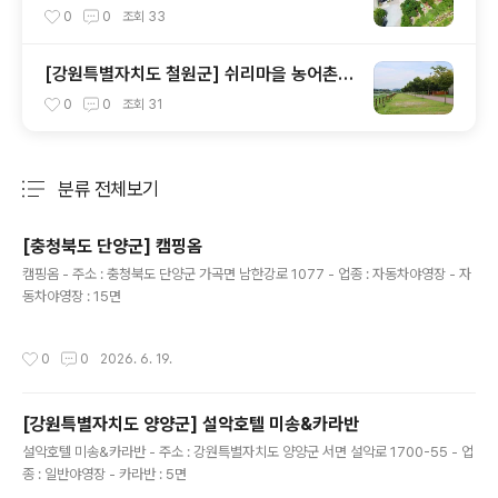
령 옛길 초입에 추억촌
0
0
조회
33
[강원특별자치도 철원군] 쉬리마을 농어촌
관광 휴양단지 야영장 - 잘 조성된 공원과 저
0
0
조회
31
렴한 가격
분류 전체보기
주요 글 목록
[충청북도 단양군] 캠핑옴
글 내용
캠핑옴 - 주소 : 충청북도 단양군 가곡면 남한강로 1077 - 업종 : 자동차야영장 - 자
동차야영장 : 15면
작성시간
0
0
2026. 6. 19.
[강원특별자치도 양양군] 설악호텔 미송&카라반
글 내용
설악호텔 미송&카라반 - 주소 : 강원특별자치도 양양군 서면 설악로 1700-55 - 업
종 : 일반야영장 - 카라반 : 5면