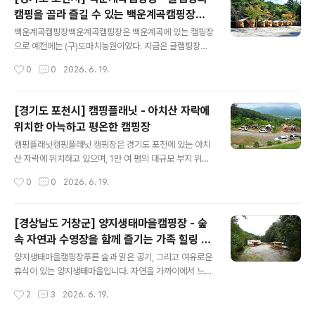
를 조망할 수 있다. 주변에는 구룡포해수욕장과 삼정해변
캠핑을 골라 즐길 수 있는 백운계곡캠핑장에
이 있다. - 주소 : 경상북도 포항시 남구 구룡포읍 일출로 2
글 내용
서 여유 있는 캠핑을!
42-84 - 전화 : 0507-1415-1634 - 홈페이지 : 바로가
백운계곡캠핑장백운계곡캠핑장은 백운계곡에 있는 캠핑장
기 - 예약 페이지 : 바로가기 - 예약 구분 : 온라인실시간예
으로 예전에는 (구)도마치농원이었다. 지금은 글램핑장과
약 - 민간 캠핑장이고, 직영으로 운영하고 있음. - 여행시기
오토캠핑장을 겸하고 있다. 이곳의 주요 업종인 글램핑은
작성시간
0
0
2026. 6. 19.
: 봄..
개별 데크에서 바비큐가 가능하고 커플동, 패밀리동, 프리
미엄동으로 나뉘어져 있는데 차이점은 프리미엄동은 내부
에 개별 화장실이 있고 씻을 수 있는 시설이 갖추어져 있다
[경기도 포천시] 캠핑플래닛 - 아치산 자락에
는 점이다. 캠핑장은 데크 사이트가 다른 캠핑장에 비해서
위치한 아늑하고 평온한 캠핑장
넓어 여유 있는 공간에서 캠핑을 할 수 있다. 주차장이 넓어
글 내용
이용객이 많더라도 주차 걱정이 없고 숙박 및 캠핑고객님
캠핑플래닛캠핑플래닛 캠핑장은 경기도 포천에 있는 아치
들께는 계곡 바로 옆 방갈로가 제공된다는 장점이 있다. 또
산 자락에 위치하고 있으며, 1만 여 평의 대규모 부지 위에
한 소나무가 우거져 그늘이 곳곳에 많다. 백운계곡은 폭이
조성 되어진 캠핑장이다. 캠핑장이 산속에 위치하고 있어
작성시간
0
0
2026. 6. 19.
넓고 상류에서 내려오는 깨끗하고 시원한 물로 피서를 즐
자연 그늘이 자연스럽게 형성되어 있으며 계단식으로 사이
기기 좋다. 수심은 아이들이 놀만한 깊이부터 성..
트가 구성되어 있으며, 데크와 파쇄석으로 나누어져 있다.
또한 타프가 설치되어 있어 강한 햇빛이나 우중에도 편리
[경상남도 거창군] 양지생태마을캠핑장 - 숲
함을 주며 캠핑장이 높은 곳에 위치해 있어 시원스레 탁 트
속 자연과 수영장을 함께 즐기는 가족 힐링 캠
인 전망을 감상할 수 있는 장점이 있다. 사이트가 널찍해 여
글 내용
핑장
유롭게 텐트를 설치 할 수 있고 사이드 주차가 가능해 편안
양지생태마을캠핑장푸른 숲과 맑은 공기, 그리고 여유로운
하게 캠핑을 할 수 있다. 전기사용과 무료와이파이 사용이
휴식이 있는 양지생태마을입니다. 자연을 가까이에서 느낄
가능하다. 캠핑장에는 아이들이 좋아하는 트램펄린이 설치
수 있는 캠핑 사이트와 수영장, 독채펜션을 갖추고 있어 가
작성시간
2
3
2026. 6. 19.
되어 있어 마음껏 소리 지르며 하늘을 뛰어 오른다. 유아전
족 단위 여행객들에게 특히 좋은 공간입니다. 아이들은 신
용 키즈 놀이터가 따로 있어 안전하게 ..
나게 물놀이를 즐기고, 어른들은 자연 속에서 편안한 휴식