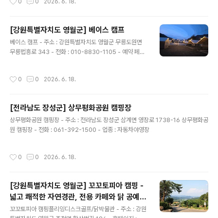
0
0
2026. 6. 18.
에 다포캠핑장 찍고 오시면 됩니다 - 전화 : 010-7388-4
466 - 홈페이지 : 바로가기 - 예약 페이지 : 바로가기 - 예
약 구분 : 전화 - 민간 캠핑장이고, 직영으로 운영하고 있음.
[강원특별자치도 영월군] 베이스 캠프
- 여행시기 : 봄,여름,가을,겨울 - 운영기간 : 봄,여름,가을,
글 내용
베이스 캠프 - 주소 : 강원특별자치도 영월군 무릉도원면
겨울 - 운영일 : 평일+주말 - 업종 : 자동차야영장 - 상주관
무릉법흥로 343 - 전화 : 010-8830-1105 - 예약 페이
리인원 : 1명 - 자동차야영장 : 7면 - 사이트 크기1 (가로 x
지 : 바로가기 - 민간 캠핑장이고, 직영으로 운영하고 있음.
세로)(단위 : m) : 850 x 500 = 7개 - 사이트 바닥은 파
- 운영기간 : 봄,여름,가을,겨울 - 운영일 : 평일+주말 - 업
쇄석 5개, 테크 7개로 되어 있음. - 화장실 : 7개 -..
작성시간
0
0
2026. 6. 18.
종 : 일반야영장 - 일반야영장 : 14면 - 사이트 바닥은 파쇄
석 7개, 테크 7개로 되어 있음. - 화로대 : 개별 - 주변이용
가능시설 : 계곡 물놀이 - 주변이용가능시설 기타 : 다육이
[전라남도 장성군] 상무평화공원 캠핑장
체험 - 애완동물출입 : 가능(소형견)
글 내용
상무평화공원 캠핑장 - 주소 : 전라남도 장성군 삼계면 영장로 1738-16 상무평화공
원 캠핑장 - 전화 : 061-392-1500 - 업종 : 자동차야영장
작성시간
0
0
2026. 6. 18.
[강원특별자치도 영월군] 꼬꼬토피아 캠핑 -
넓고 쾌적한 자연경관, 전용 카페와 닭 공예품
글 내용
전시관
꼬꼬토피아 캠핑플리잉디스크골프/닭박물관 - 주소 : 강원