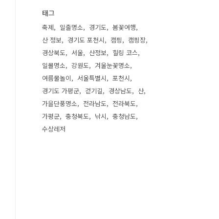
태그
축제
일출명소
경기도
봄꽃여행
산 정보
경기도 포천시
캠핑
캠핑장
경상북도
서울
산정보
힐링 코스
일몰명소
강원도
겨울눈꽃명소
여름물놀이
서울특별시
포천시
경기도 가평군
걷기길
경상남도
산
가을단풍명소
전라남도
전라북도
가평군
충청북도
낚시
충청남도
수상레저