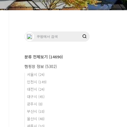
분류 전체보기
(14690)
캠핑장 정보
(5302)
서울시
(24)
인천시
(149)
대전시
(24)
대구시
(45)
광주시
(8)
부산시
(18)
울산시
(48)
세종시
(10)