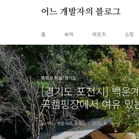
본문 바로가기
어느 개발자의 블로그
홈
숙박
레포츠
쇼핑
캠핑장 정보/경기도
[경기도 포천시] 백운
곡캠핑장에서 여유 있는
by 어느 개발자의 블로그
2026. 6. 19.