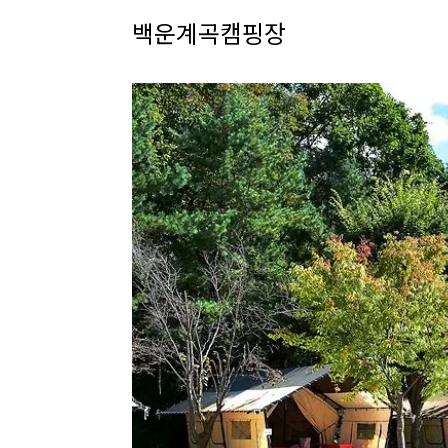
백운계곡캠핑장