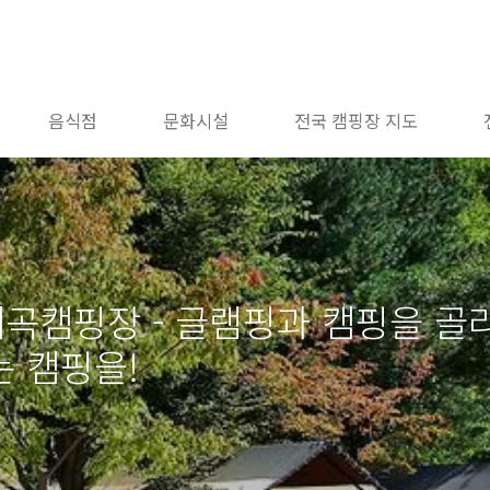
음식점
문화시설
전국 캠핑장 지도
계곡캠핑장 - 글램핑과 캠핑을 골
 캠핑을!