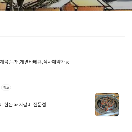
 계곡,독채,개별바베큐,식사예약가능
광고
비 한돈 돼지갈비 전문점