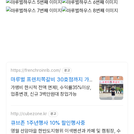
https://frenchroinrib.com/
광고
마루벌 프렌치쪽갈비 30호점까지 가
맹비 면제
가맹비 한시적 전액 면제!, 수익률35%이상,
업종변경, 신규 3백만원대 창업가능
http://cubezone.kr
광고
큐브존 1주년행사 10% 할인행사중
영월 선암마을 한반도지형위 이색펜션과 카페 및 캠핑장, 수