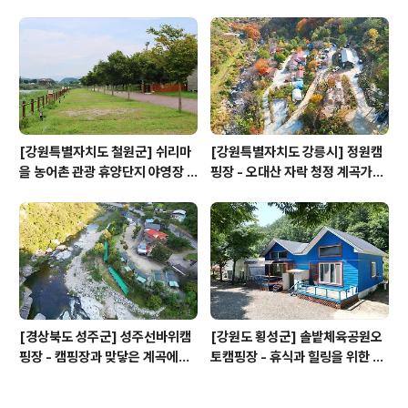
[강원특별자치도 철원군] 쉬리마
[강원특별자치도 강릉시] 정원캠
을 농어촌 관광 휴양단지 야영장 -
핑장 - 오대산 자락 청정 계곡가에
잘 조성된 공원과 저렴한 가격
위치
[경상북도 성주군] 성주선바위캠
[강원도 횡성군] 솔밭체육공원오
핑장 - 캠핑장과 맞닿은 계곡에서
토캠핑장 - 휴식과 힐링을 위한 위
물놀이하고 가을 단풍을 즐기기 좋
치한 소규모 캠핑장
음