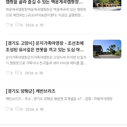
캠핑을 골라 즐길 수 있는 백운계곡캠핑장에
글 내용
서 여유 있는 캠핑을!
백운계곡캠핑장백운계곡캠핑장은 백운계곡에 있는 캠핑장
으로 예전에는 (구)도마치농원이었다. 지금은 글램핑장과
오토캠핑장을 겸하고 있다. 이곳의 주요 업종인 글램핑은
0
0
2026. 6. 19.
개별 데크에서 바비큐가 가능하고 커플동, 패밀리동, 프리
미엄동으로 나뉘어져 있는데 차이점은 프리미엄동은 내부
에 개별 화장실이 있고 씻을 수 있는 시설이 갖추어져 있다
[경기도 고양시] 은지가족야영장 - 조선초에
는 점이다. 캠핑장은 데크 사이트가 다른 캠핑장에 비해서
넓어 여유 있는 공간에서 캠핑을 할 수 있다. 주차장이 넓어
조성된 유서깊은 연못을 끼고 있는 도심 야영
글 내용
이용객이 많더라도 주차 걱정이 없고 숙박 및 캠핑고객님
장
은지가족야영장은지가족야영장은 고양시에 위치한 당일치
들께는 계곡 바로 옆 방갈로가 제공된다는 장점이 있다. 또
기 캠핑장으로 가족이나 친구들과 야외 비비큐 파티를 즐
한 소나무가 우거져 그늘이 곳곳에 많다. 백운계곡은 폭이
기기 좋은 곳이다. 스타필드와 이케아에서 가깝다. 토~일
넓고 상류에서 내려오는 깨끗하고 시원한 물로 피서를 즐
2
2
2026. 6. 18.
요일과 공휴일에만 운영하며, 예전에 낚시터였던 곳으로
기기 좋다. 수심은 아이들이 놀만한 깊이부터 성..
현재도 운치 있는 큰 연못과 산책로가 있다. 매점이 있지만,
다양한 품목은 없어서, 식재료나 먹을거리는 미리 준비해
[경기도 양평군] 캐빈브리즈
오는 것이 좋다. 숯은 1회 제공되며, 숯 추가나 불판은 별도
글 내용
로 구입해야 한다. 불편한 잠자리는 피하고 캠핑의 먹고 마
캐빈브리즈 - 주소 : 경기도 양평군 용문면 조계골길 67 - 업종 : 자동차야영장
시는 즐거움을 누리고 싶다면 적절한 선택이 되겠다. - 주
소 : 경기도 고양시 덕양구 흥도로 281-1 (도내동) - 전화 :
0
0
2026. 6. 18.
031-965-5852 - 민간 캠핑장이고, 직영으로 운영하고
있음. - 운영기간 : 봄,여름,가을,겨울 - 운영일 : 평일+주말
- 업..