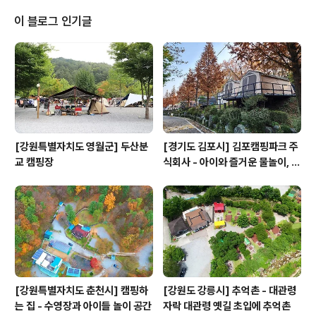
이 블로그 인기글
[강원특별자치도 영월군] 두산분
[경기도 김포시] 김포캠핑파크 주
교 캠핑장
식회사 - 아이와 즐거운 물놀이, 저
수지 석양 아래 힐링하는 도심 근
교 프리미엄 캠핑장
[강원특별자치도 춘천시] 캠핑하
[강원도 강릉시] 추억촌 - 대관령
는 집 - 수영장과 아이들 놀이 공간
자락 대관령 옛길 초입에 추억촌