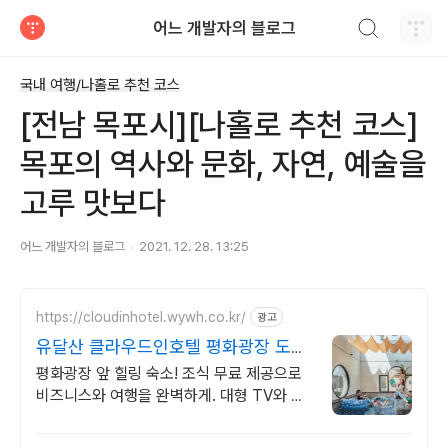
검색하기
어느 개발자의 블로그
티스토리
국내 여행/나홀로 추천 코스
[전남 목포시][나홀로 추천 코스]
목포의 역사와 문화, 자연, 예술을
고루 맛보다
어느 개발자의 블로그
2021. 12. 28. 13:25
https://cloudinhotel.wywh.co.kr/
광고
유달산 클라우드인호텔 평화광장 도보
10분 거리
평화광장 앞 힐링 숙소! 조식 무료 제공으로
비즈니스와 여행을 완벽하게. 대형 TV와 넷
플릭스, 스타일러 구비! 몸만 오면 되는 편안
한 숙소