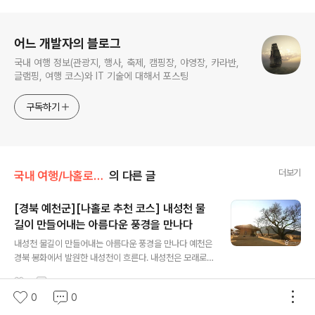
로그 정보
어느 개발자의 블로그
국내 여행 정보(관광지, 행사, 축제, 캠핑장, 야영장, 카라반,
글램핑, 여행 코스)와 IT 기술에 대해서 포스팅
구독하기
더보기
국내 여행/나홀로 추천 코스
의 다른 글
[경북 예천군][나홀로 추천 코스] 내성천 물
길이 만들어내는 아름다운 풍경을 만나다
글 내용
내성천 물길이 만들어내는 아름다운 풍경을 만나다 예천은
경북 봉화에서 발원한 내성천이 흐른다. 내성천은 모래로
만들어진 아름다운 강변으로 회룡포마을에서 물돌이마을
1
1
2021. 12. 23.
을 만들고, 금천, 낙동강이 만나는 삼강주막에서 합수되어
0
0
낙동강이라는 이름으로 흐른다. 삼강주막은 예로부터 삼강
나루가 있던 곳으로 강을 따라 살아가던 옛 선현들의 흔적