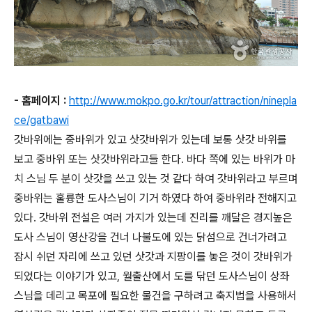
- 홈페이지 :
http://www.mokpo.go.kr/tour/attraction/ninepla
ce/gatbawi
갓바위에는 중바위가 있고 삿갓바위가 있는데 보통 삿갓 바위를
보고 중바위 또는 삿갓바위라고들 한다. 바다 쪽에 있는 바위가 마
치 스님 두 분이 삿갓을 쓰고 있는 것 같다 하여 갓바위라고 부르며
중바위는 훌륭한 도사스님이 기거 하였다 하여 중바위라 전해지고
있다. 갓바위 전설은 여러 가지가 있는데 진리를 깨달은 경지높은
도사 스님이 영산강을 건너 나불도에 있는 닭섬으로 건너가려고
잠시 쉬던 자리에 쓰고 있던 삿갓과 지팡이를 놓은 것이 갓바위가
되었다는 이야기가 있고, 월출산에서 도를 닦던 도사스님이 상좌
스님을 데리고 목포에 필요한 물건을 구하려고 축지법을 사용해서