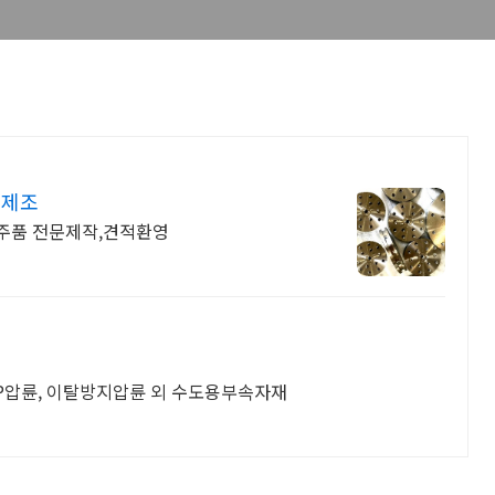
문제조
,특주품 전문제작,견적환영
KP압륜, 이탈방지압륜 외 수도용부속자재