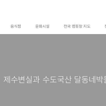
음식점
문화시설
전국 캠핑장 지도
지 제수변실과 수도국산 달동네박