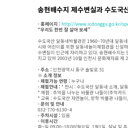
송현배수지 제수변실과 수도국
- 홈페이지 :
http://www.icdonggu.go.kr/o
“우리도 한번 잘 살아 보세”
수도국산 달동네박물관은 1960~70년대 달동네
시와 어린이를 위한 달동네놀이체험관을 신설하여
수변실이 인근에 자리하고 있다. 송현배수지는 
지고 있어 2003년 10월 인천시 문화재자료 제 
- 주소 :
인천광역시 동구 솔빛로 51
※ 소개 정보
- 체험가능 연령 :
누구나
- 체험안내 :
* 전시 : 수도국산 달동네 소개, 달
* 체험 : 추억을 나누는 바물관 나들이(추억카드
* 교육 : 수도국산 자연놀이, 방학 박물관 나들이
- 문의 및 안내
032-770-6130~4
- 주차시설 :
있음
- 이용시간
화~일 09:00~18:00(월요일, 1월1일, 설날 및