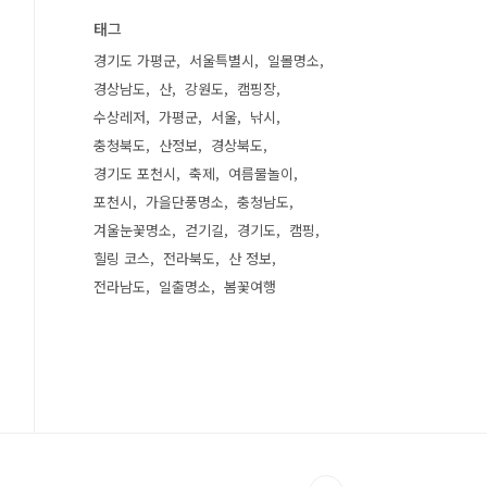
태그
경기도 가평군
서울특별시
일몰명소
경상남도
산
강원도
캠핑장
수상레저
가평군
서울
낚시
충청북도
산정보
경상북도
경기도 포천시
축제
여름물놀이
포천시
가을단풍명소
충청남도
겨울눈꽃명소
걷기길
경기도
캠핑
힐링 코스
전라북도
산 정보
전라남도
일출명소
봄꽃여행