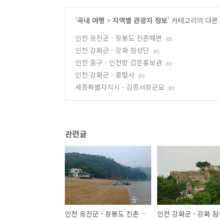
'
국내 여행
>
지역별 관광지 정보
' 카테고리의 다른
인천 옹진군 - 장봉도 진촌해변
(0)
인천 강화군 - 강화 참성단
(0)
인천 중구 - 인천항 갑문홍보관
(0)
인천 강화군 - 충렬사
(0)
세종특별자치시 - 김종서장군묘
(0)
관련글
인천 옹진군 - 장봉도 진촌해변
인천 강화군 - 강화 