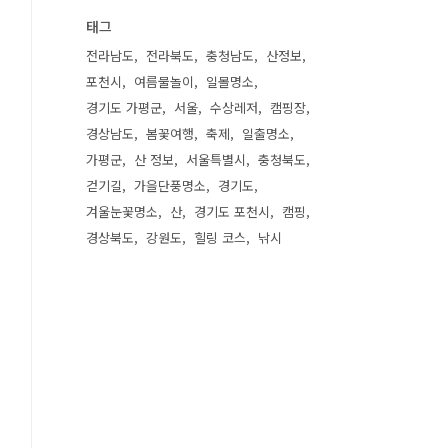
태그
전라남도
전라북도
충청남도
산정보
포천시
여름물놀이
일몰명소
경기도 가평군
서울
수상레저
캠핑장
경상남도
봄꽃여행
축제
일출명소
가평군
산 정보
서울특별시
충청북도
걷기길
가을단풍명소
경기도
겨울눈꽃명소
산
경기도 포천시
캠핑
경상북도
강원도
힐링 코스
낚시