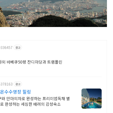
9336457
광고
 야외 바베큐50평 잔디마당과 트램폴린
6378163
광고
 온수수영장 힐링
침구와 안마의자로 완성하는 프리미엄독채 별
나로 완성하는 세심한 배려의 감성숙소