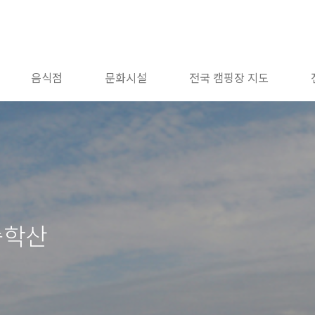
음식점
문화시설
전국 캠핑장 지도
승학산