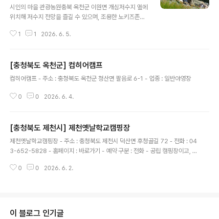
이트 크기2 (가로 x 세로)(단위 : m) : 0 x 0 = 14개 - 사이
시인의 마을 관광농원충북 옥천군 이원면 개심저수지 옆에
트 크기3 (가로 x 세로)(단위 : m) : 0 x 0 = 9개 - 사이트
위치해 저수지 전망을 즐길 수 있으며, 조용한 노키즈존으
바닥은 파쇄석 26개, 테크 ..
로 운영되는 커플과 친구 중심의 캠핑 공간입니다. - 주소 :
1
1
2026. 6. 5.
충청북도 옥천군 이원면 이원로 265-1 충청북도 옥천군
이원면 개심리 989, 990 - 오시는 길 : 옥천ic->개심저수
지 15km, 금강휴게소ic 이원방향 10km 이원로 265-1
[충청북도 옥천군] 컴히어캠프
시인의마을 관광농원 캠핑장 - 전화 : 010-3709-2203
글 내용
- 예약 페이지 : 바로가기 - 예약 구분 : 전화,온라인예약대
컴히어캠프 - 주소 : 충청북도 옥천군 청산면 팔음로 6-1 - 업종 : 일반야영장
기 - 민간 캠핑장이고, 직영으로 운영하고 있음. - 여행시기
: 봄,가을 - 운영기간 : 봄,여름,가을,겨울 - 운영일 : 평일
0
0
2026. 6. 4.
+주말 - 특징 : 옥천ic에서 이원면(영동방향)으로 진행하
시면 약 15km에 개심저수지 옆에..
[충청북도 제천시] 제천옛날학교캠핑장
글 내용
제천옛날학교캠핑장 - 주소 : 충청북도 제천시 덕산면 후청골길 72 - 전화 : 04
3-652-5828 - 홈페이지 : 바로가기 - 예약 구분 : 전화 - 공립 캠핑장이고, 직
영으로 운영하고 있음. - 운영일 : 평일+주말 - 업종 : 일반야영장 - 화로대 : 개
0
0
2026. 6. 2.
별 - 부대시설 : 온수,물놀이장,운동시설 - 애완동물출입 : 불가능
이 블로그 인기글