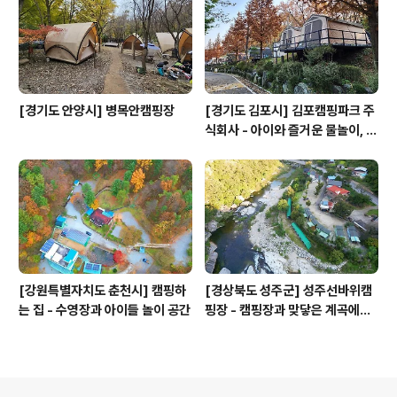
[경기도 안양시] 병목안캠핑장
[경기도 김포시] 김포캠핑파크 주
식회사 - 아이와 즐거운 물놀이, 저
수지 석양 아래 힐링하는 도심 근
교 프리미엄 캠핑장
[강원특별자치도 춘천시] 캠핑하
[경상북도 성주군] 성주선바위캠
는 집 - 수영장과 아이들 놀이 공간
핑장 - 캠핑장과 맞닿은 계곡에서
물놀이하고 가을 단풍을 즐기기 좋
음