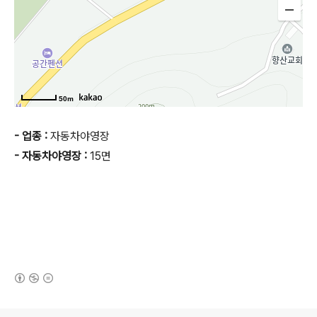
50m
- 업종 :
자동차야영장
- 자동차야영장 :
15면
(새창열림)
로그 정보