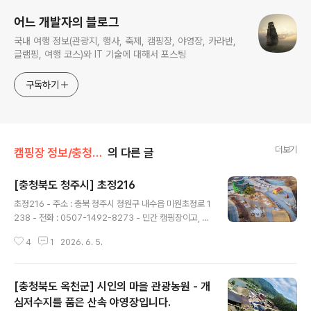
어느 개발자의 블로그
국내 여행 정보(관광지, 행사, 축제, 캠핑장, 야영장, 카라반,
글램핑, 여행 코스)와 IT 기술에 대해서 포스팅
구독하기
더보기
캠핑장 정보/충청북도
의 다른 글
[충청북도 청주시] 초정216
글 내용
초정216 - 주소 : 충북 청주시 청원구 내수읍 미원초정로 1
238 - 전화 : 0507-1492-8273 - 민간 캠핑장이고, 직
영으로 운영하고 있음. - 운영기간 : 봄,여름,가을,겨울 - 운
4
1
2026. 6. 5.
영일 : 평일+주말 - 업종 : 일반야영장,카라반,글램핑 - 자
동차야영장 : 28면 - 글램핑 : 2면 ( 내부시설 : 침대,TV,에
어컨,냉장고,유무선인터넷,난방기구) - 카라반 : 5면 ( 내부
[충청북도 옥천군] 시인의 마을 관광농원 - 개
시설 : 침대,TV,에어컨,냉장고,유무선인터넷,난방기구) -
사이트 크기1 (가로 x 세로)(단위 : m) : 0 x 0 = 3개 - 사
심저수지를 품은 산속 야영장입니다.
글 내용