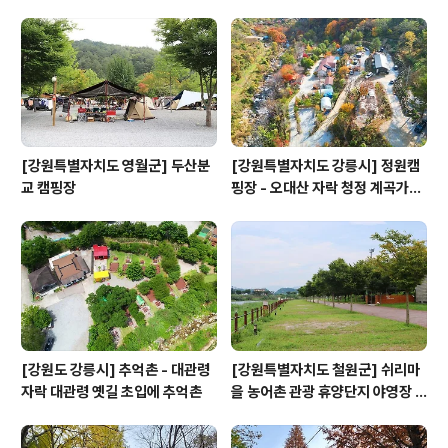
[강원특별자치도 영월군] 두산분
[강원특별자치도 강릉시] 정원캠
교 캠핑장
핑장 - 오대산 자락 청정 계곡가에
위치
[강원도 강릉시] 추억촌 - 대관령
[강원특별자치도 철원군] 쉬리마
자락 대관령 옛길 초입에 추억촌
을 농어촌 관광 휴양단지 야영장 -
잘 조성된 공원과 저렴한 가격