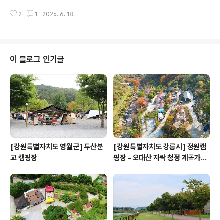
로가기 - 예약 페이지 : 바로가기 - 예약 구분 : 온라인실시
2
1
2026. 6. 18.
간예약,현장 - 민간 캠핑장이고, 직영으로 운영하고 있음. -
운영기간 : 봄,여름,가을 - 운영일 : 평일+주말 - 업종 : 일
반야영장 - 상주관리인원 : 1명 - 자동차야영장 : 14면 - 사
이트 크기1 (가로 x 세로)(단위 : m) : 800 x 800 = 14개
- 사이트 바닥은 파쇄석 14개로 되어 있음. - 개인 트레일
이 블로그 인기글
러 동반 가능. - 화로대 : 개별 - 부대시설 : 전기,무선인터
넷,장작판매,운동시설 - 부대시설 기타 : 전시관,플라잉디
스크골프 - 애완동물출입 : 가능(소형견)
[강원특별자치도 영월군] 두산분
[강원특별자치도 강릉시] 정원캠
교 캠핑장
핑장 - 오대산 자락 청정 계곡가에
위치