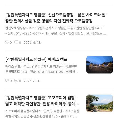
영으로 운영하고 있음. - 여행시기 : 봄,여름,가을,겨울 - 운
영기간 : 봄,여름,가을,겨울 - 운영일 : 평일+주말 - 업종 :
[강원특별자치도 영월군] 신선오토캠핑장 - 넓은 사이트와 깔
자동차야영장,TV,에어컨,냉장고,유무선인터넷,난방기구,
취사도구,내부화장실,내부샤워실 - 상주관리인원 : 5명 -
끔한 편의시설을 갖춘 영월의 자연 친화적 오토캠핑장
글 내용
자동차야영장 : 18면 - 글램핑 : 12면 - 사이트 바닥은 파
신선오토캠핑장 - 주소 : 강원특별자치도 영월군 무릉도원면 중방안길 34-10
쇄석 18개로 되어 있음. - 화장실 : 2개 - 샤워실 : 2개 - 개
- 전화 : 010-6286-6677 - 예약 구분 : 전화 - 민간 캠핑장이고, 직영으로 운
수대 : 1개 - 화로대 : 불가 - 부대시설 : 전기,무선인터넷,온
영하고 있음. - 운영기간 : 봄,여름,가을,겨울 - 운영일 : 평일+주말 - 업종 : 일반
수,산책로,마트..
0
0
2026. 6. 18.
야영장 - 일반야영장 : 18면 - 사이트 크기1 (가로 x 세로)(단위 : m) : 8 x 9 =
18개 - 사이트 바닥은 파쇄석 18개로 되어 있음. - 화장실 : 2개 - 샤워실 : 2개
- 화로대 : 개별 - 소화기 개수 : 10개 - 방화사 개수 : 10개 - 부대시설 : 전기,장
[강원특별자치도 영월군] 베이스 캠프
작판매,온수,물놀이장 - 주변이용가능시설 : 강/물놀이 - 애완동물출입 : 가능
글 내용
베이스 캠프 - 주소 : 강원특별자치도 영월군 무릉도원면
무릉법흥로 343 - 전화 : 010-8830-1105 - 예약 페이
지 : 바로가기 - 민간 캠핑장이고, 직영으로 운영하고 있음.
0
0
2026. 6. 18.
- 운영기간 : 봄,여름,가을,겨울 - 운영일 : 평일+주말 - 업
종 : 일반야영장 - 일반야영장 : 14면 - 사이트 바닥은 파쇄
석 7개, 테크 7개로 되어 있음. - 화로대 : 개별 - 주변이용
[강원특별자치도 영월군] 꼬꼬토피아 캠핑 -
가능시설 : 계곡 물놀이 - 주변이용가능시설 기타 : 다육이
체험 - 애완동물출입 : 가능(소형견)
넓고 쾌적한 자연경관, 전용 카페와 닭 공예품
글 내용
전시관
꼬꼬토피아 캠핑플리잉디스크골프/닭박물관 - 주소 : 강원
특별자치도 영월군 주천면 황산벌길 186 - 홈페이지 : 바