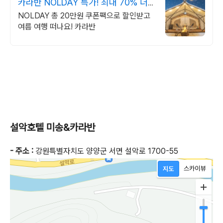
카라반 NOLDAY 특가! 최대 70% 더
블업 할인!
NOLDAY 총 20만원 쿠폰팩으로 할인받고
여름 여행 떠나요! 카라반
설악호텔 미송&카라반
- 주소 :
강원특별자치도 양양군 서면 설악로 1700-55