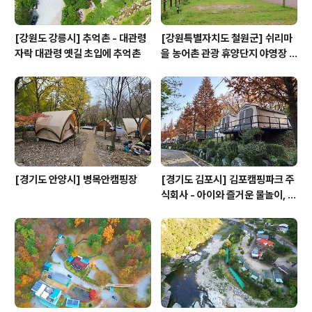
[강원도 강릉시] 추억촌 - 대관령
[강원특별자치도 철원군] 쉬리마
자락 대관령 옛길 초입에 추억촌
을 농어촌 관광 휴양단지 야영장 -
잘 조성된 공원과 저렴한 가격
[경기도 안양시] 병목안캠핑장
[경기도 김포시] 김포캠핑파크 주
식회사 - 아이와 즐거운 물놀이, 저
수지 석양 아래 힐링하는 도심 근
교 프리미엄 캠핑장