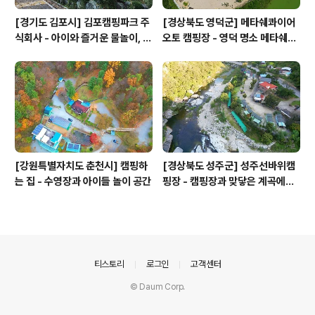
[경기도 김포시] 김포캠핑파크 주
[경상북도 영덕군] 메타쉐콰이어
식회사 - 아이와 즐거운 물놀이, 저
오토 캠핑장 - 영덕 명소 메타쉐콰
수지 석양 아래 힐링하는 도심 근
이어길 초입에 위치
교 프리미엄 캠핑장
[강원특별자치도 춘천시] 캠핑하
[경상북도 성주군] 성주선바위캠
는 집 - 수영장과 아이들 놀이 공간
핑장 - 캠핑장과 맞닿은 계곡에서
물놀이하고 가을 단풍을 즐기기 좋
음
의안내
티스토리
로그인
고객센터
© Daum Corp.