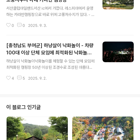
글 내용
서산클럽아일랜드서산 ic에서 가깝다. 레스피아에서 운영
하는 카라반캠핑장으로 바로 위에 고풍저수지가 있다. - 주
소 : 충청남도 서산시 운산면 용장리 81-1 - 예약 구분 : 온
0
0
2025. 9. 3.
라인실시간예약 - 민간 캠핑장이고, 직영으로 휴장하고 있
음. - 운영기간 : 봄,여름,가을,겨울 - 운영일 : 평일+주말 -
휴장기간 : 2024-12-01 ~ 2026-11-30 - 업종 : 일반
[충청남도 부여군] 하냥살이 낙화놀이 - 차량
야영장,카라반 - 카라반 : 30면 ( 내부시설 : 침대,TV,에어
컨,냉장고,유무선인터넷,난방기구,내부화장실) - 화로대 :
100대 이상 단체 모임에 최적화된 낙화놀이
글 내용
개별 - 부대시설 : 전기,무선인터넷,장작판매,온수,놀이터,
캠핑장
하냥살이 낙화놀이낙화놀이를 체험할 수 있는 단체 모임에
운동시설 - 주변이용가능시설 : 산책로 - 애완동물출입 : 가
최적화된 캠핑장 50년 이상된 조경수로 조성된 아름다운
능
자연환경에서 낙화놀이를 체험하고, 전에 학교로 쓰던 공
4
5
2025. 9. 2.
간으로 냉난방이 완비된 100명 이상 수용 가능한 강당과
교실을 사용할 수 있어 단체 모임에 최적화된 캠핑장입니
다. 화장실 또한 호텔급 시설을 자랑합니다. 캠핑장 내 곳곳
에 위치한 화단에서는 사시사철 꽃들이 피어 있어 힐링의
장소로 최적입니다. 드넓은 운동장 시설을 활용하여 다양
이 블로그 인기글
한 운동을 즐길 수 있고, 실내외에 애견 전용 공간을 갖추고
있어 반려견과 행복한 시간을 보낼 수 있습니다. - 주소 : 충
남 부여군 양화면 충절로 267-6 - 전화 : 010-6538-17
73 - 예약 페이지 : 바로가기 - 예약 구분 : 전화,온라인실
시간예약,..