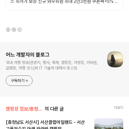
스 최저가 보장 신규 와우회원 최대 2만3천원 쿠폰팩+5% 추
가적립 혜택! 여행도 이제 쿠팡에서!
(새창열림)
로그 정보
어느 개발자의 블로그
국내 여행 정보(관광지, 행사, 축제, 캠핑장, 야영장, 카라반,
글램핑, 여행 코스)와 IT 기술에 대해서 포스팅
구독하기
더보기
캠핑장 정보/충청남도
의 다른 글
[충청남도 서산시] 서산클럽아일랜드 - 서산
고풍저수지 아래 카라반 캠핑장