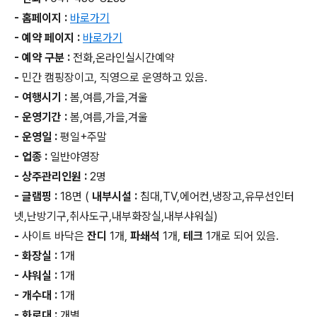
- 홈페이지 :
바로가기
- 예약 페이지 :
바로가기
- 예약 구분 :
전화,온라인실시간예약
-
민간 캠핑장이고, 직영으로 운영하고 있음.
- 여행시기 :
봄,여름,가을,겨울
- 운영기간 :
봄,여름,가을,겨울
- 운영일 :
평일+주말
- 업종 :
일반야영장
- 상주관리인원 :
2명
- 글램핑 :
18면 (
내부시설 :
침대,TV,에어컨,냉장고,유무선인터
넷,난방기구,취사도구,내부화장실,내부샤워실)
-
사이트 바닥은
잔디
1개,
파쇄석
1개,
테크
1개로 되어 있음.
- 화장실 :
1개
- 샤워실 :
1개
- 개수대 :
1개
- 화로대 :
개별