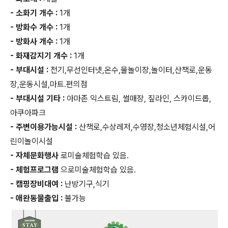
- 소화기 개수 :
1개
- 방화수 개수 :
1개
- 방화사 개수 :
1개
- 화재감지기 개수 :
1개
- 부대시설 :
전기,무선인터넷,온수,물놀이장,놀이터,산책로,운동
장,운동시설,마트.편의점
- 부대시설 기타 :
아마존 익스트림, 썰매장, 짚라인, 스카이드롭,
아쿠아파크
- 주변이용가능시설 :
산책로,수상레저,수영장,청소년체험시설,어
린이놀이시설
- 자체문화행사
로미술체험학습 있음.
- 체험프로그램
으로미술체험학습 있음.
- 캠핑장비대여 :
난방기구,식기
- 애완동물출입 :
불가능