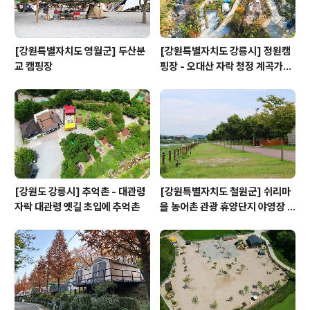
[강원특별자치도 영월군] 두산분
[강원특별자치도 강릉시] 정원캠
교 캠핑장
핑장 - 오대산 자락 청정 계곡가에
위치
[강원도 강릉시] 추억촌 - 대관령
[강원특별자치도 철원군] 쉬리마
자락 대관령 옛길 초입에 추억촌
을 농어촌 관광 휴양단지 야영장 -
잘 조성된 공원과 저렴한 가격